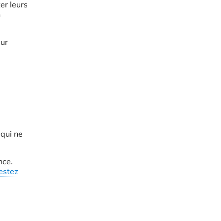
er leurs
n
eur
 qui ne
nce.
estez