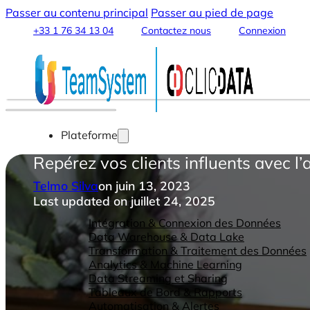
Passer au contenu principal
Passer au pied de page
+33 1 76 34 13 04
Contactez nous
Connexion
Plateforme
Repérez vos clients influents avec 
Telmo Silva
on juin 13, 2023
Last updated on juillet 24, 2025
Fonctionnalités
Intégration & Connexion des Données
Data Warehouse & Data Lake
Transformation & Traitement des Données
Analytics & Machine Learning
Data Streaming et Sharing
Tableaux de Bord & Rapports
Automatisation & Alertes