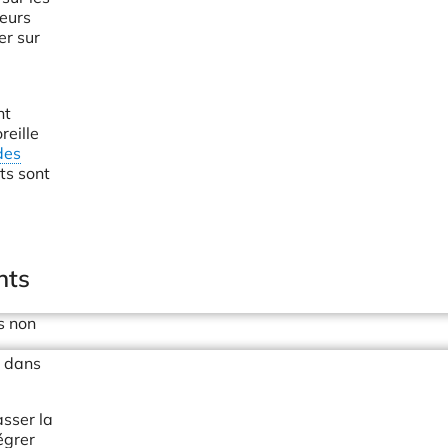
ceurs
er sur
nt
reille
des
ts sont
ents
s non
s dans
sser la
égrer