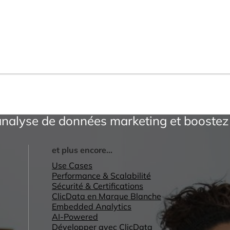
l’analyse de données marketing et boostez
et plus encore...
Use Cases
Performance & Scalabilité
Sécurité & Certifications
ClicData en Marque Blanche
Embedded Analytics
AI-Powered
Développer avec ClicData