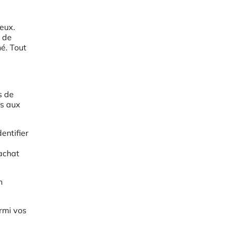
eux.
s de
hé. Tout
s de
ès aux
entifier
’achat
n
rmi vos