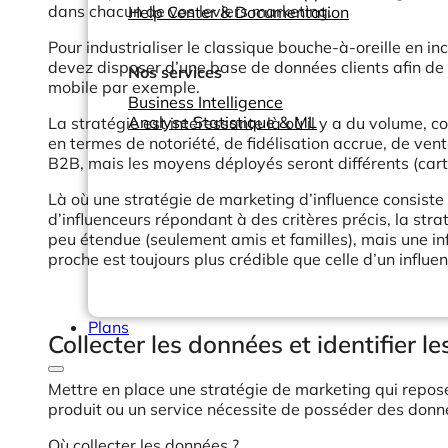
dans chacun de vos leviers marketing.
Help Center & Documentation
Pour industrialiser le classique bouche-à-oreille en in
devez disposer d’une base de données clients afin de p
Nos services
mobile par exemple.
Business Intelligence
Analyse Statistique & ML
La stratégie est intéressante là où il y a du volume,
en termes de notoriété, de fidélisation accrue, de ven
B2B, mais les moyens déployés seront différents (car
Là où une stratégie de marketing d’influence consiste
d’influenceurs répondant à des critères précis, la strat
peu étendue (seulement amis et familles), mais une infl
proche est toujours plus crédible que celle d’un influe
Plans
Collecter les données et identifier le
Mettre en place une stratégie de marketing qui repose
produit ou un service nécessite de posséder des donné
Où collecter les données ?