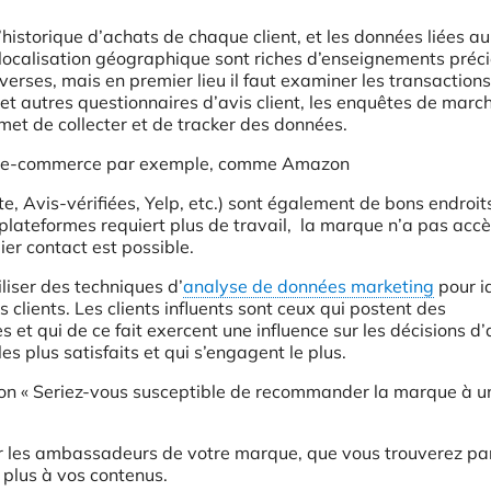
L’historique d’achats de chaque client, et les données liées au
 localisation géographique sont riches d’enseignements préci
verses, mais en premier lieu il faut examiner les transaction
s et autres questionnaires d’avis client, les enquêtes de marc
et de collecter et de tracker des données.
orme e-commerce par exemple, comme Amazon
te, Avis-vérifiées, Yelp, etc.) sont également de bons endroit
es plateformes requiert plus de travail, la marque n’a pas acc
ier contact est possible.
iliser des techniques d’
analyse de données marketing
pour id
es clients. Les clients influents sont ceux qui postent des
s et qui de ce fait exercent une influence sur les décisions d
s les plus satisfaits et qui s’engagent le plus.
stion « Seriez-vous susceptible de recommander la marque à u
er les ambassadeurs de votre marque, que vous trouverez pa
e plus à vos contenus.