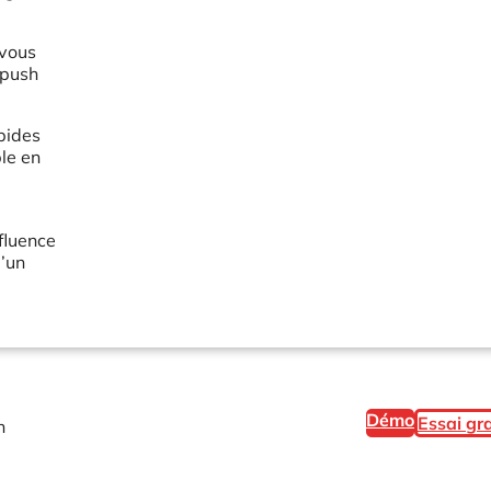
 vous
 push
pides
ble en
nfluence
d’un
Démo
Essai gra
n