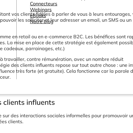
Connecteurs
Webinars
citant vos clients fidèles à parler de vous à leurs entourages,
eBooks
ouvoir les solliciter et leur adresser un email, un SMS ou un
Notre blog
 comme en retail ou en e-commerce B2C. Les bénéfices sont ra
tes. La mise en place de cette stratégie est également possi
te cadeaux, parrainages, etc.)
 à travailler, contre rémunération, avec un nombre réduit
égie des clients influents repose sur tout autre chose : une i
uence très forte (et gratuite). Cela fonctionne car la parole 
nceur.
s clients influents
 sur des interactions sociales informelles pour promouvoir u
es clients.