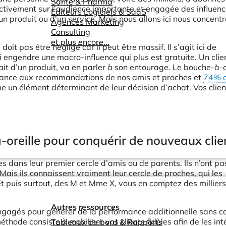
Santé & Pharma
ctivement sur l’audience importante et engagée des influen
Editeurs Logiciels & SaaS
 produit ou d’un service. Mais nous allons ici nous concentr
Agences Marketing
Consulting
et plus encore...
 doit pas être négligé car il peut être massif. Il s’agit ici de
i engendre une macro-influence qui plus est gratuite. Un clie
ait d’un produit, va en parler à son entourage. Le bouche-à-o
iance aux recommandations de nos amis et proches et
74% 
 un élément déterminant de leur décision d’achat. Vos clien
-oreille pour conquérir de nouveaux cli
s dans leur premier cercle d’amis ou de parents. Ils n’ont pa
 Mais ils connaissent vraiment leur cercle de proches, qui les
t puis surtout, des M et Mme X, vous en comptez des millier
Autres ressources
engagés pour générer de la performance additionnelle sans ca
hode consiste à mobiliser vos clients fidèles afin de les int
Tableaux de bord & Rapports