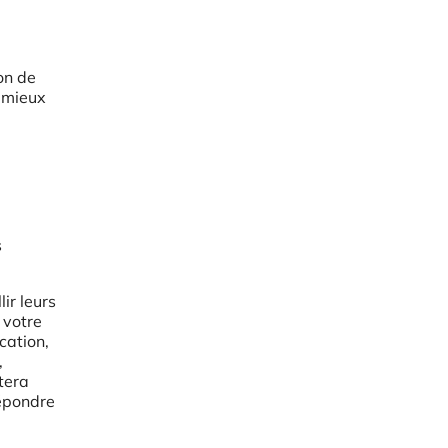
ion de
à mieux
s
ir leurs
 votre
cation,
,
tera
répondre