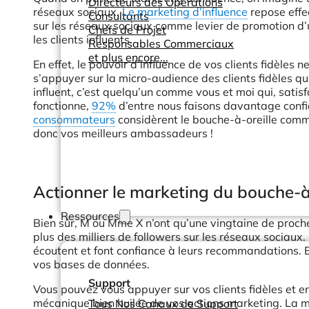
Directeurs des Opérations
réseaux sociaux.
Le marketing d’influence
repose effe
Consultants
sur les réseaux sociaux comme levier de promotion d’un
Chefs de Projet
les clients influents.
Responsables Commerciaux
et plus encore...
En effet, le pouvoir d’influence de vos clients fidèles ne
s’appuyer sur la micro-audience des clients fidèles qu
influent, c’est quelqu’un comme vous et moi qui, satisf
fonctionne,
92%
d’entre nous faisons davantage conf
consommateurs
considèrent le bouche-à-oreille comme
donc vos meilleurs ambassadeurs !
Actionner le marketing du bouche-à
Ressources
Bien sûr, M ou Mme X n’ont qu’une vingtaine de proche
plus des milliers de followers sur les réseaux sociaux.
écoutent et font confiance à leurs recommandations. E
vos bases de données.
Support
Vous pouvez vous appuyer sur vos clients fidèles et 
mécanique bien huilée de vos actions marketing. La mét
Tous Nos Canaux de Support