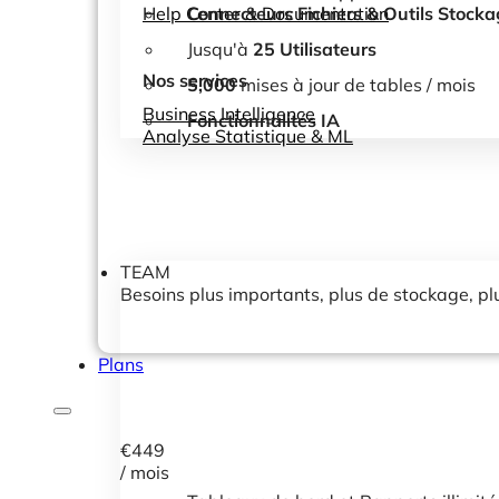
Help Center & Documentation
Connecteurs Fichiers & Outils Stock
Jusqu'à
25 Utilisateurs
Nos services
5,000
mises à jour de tables / mois
Business Intelligence
Fonctionnalités IA
Analyse Statistique & ML
TEAM
Besoins plus importants, plus de stockage, p
Plans
€
449
/ mois