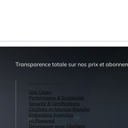
Transparence totale sur nos prix et abonne
et plus encore...
Use Cases
Performance & Scalabilité
Sécurité & Certifications
ClicData en Marque Blanche
Embedded Analytics
AI-Powered
Développer avec ClicData