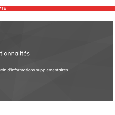
nnuel ou trimestriel à l'avance.
PTE
PTE
PTE
tionnalités
oin d'informations supplémentaires.