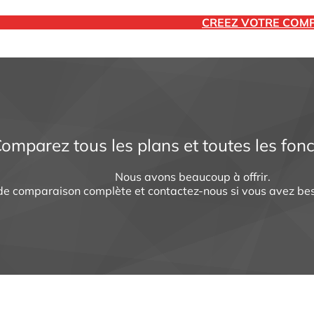
nnuels impliquent un engagement de 12 mois et un paiement a
CREEZ VOTRE COM
CREEZ VOTRE COM
CREEZ VOTRE COM
omparez tous les plans et toutes les fonc
Nous avons beaucoup à offrir.
de comparaison complète et contactez-nous si vous avez bes