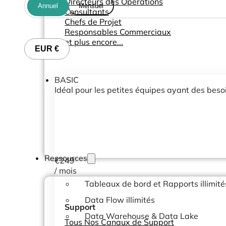
Directeurs des Opérations
Annuel
Mensuel
Consultants
Chefs de Projet
Responsables Commerciaux
et plus encore...
EUR €
BASIC
Idéal pour les petites équipes ayant des bes
Ressources
€
249
/ mois
Tableaux de bord et Rapports illimité
Data Flow illimités
Support
Data Warehouse & Data Lake
Tous Nos Canaux de Support