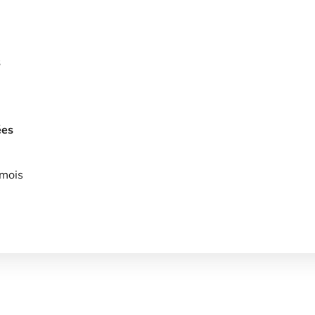
s
ées
 mois