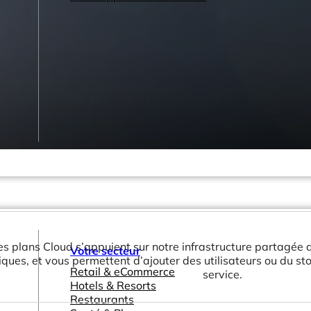
es plans Cloud s’appuient sur notre infrastructure partagée a
Votre secteur
miques, et vous permettent d’ajouter des utilisateurs ou du s
Retail & eCommerce
service.
Hotels & Resorts
Restaurants