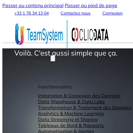
Passer au contenu principal
Passer au pied de page
+33 1 76 34 13 04
Contactez nous
Connexion
Voilà. C'est aussi simple que ça.
Plateforme
Fonctionnalités
Intégration & Connexion des Données
Data Warehouse & Data Lake
Transformation & Traitement des Données
Analytics & Machine Learning
Data Streaming et Sharing
Tableaux de Bord & Rapports
Automatisation & Alertes