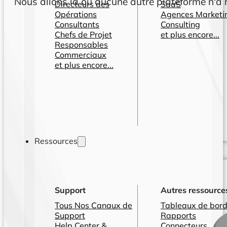
Nous allons là où aucune autre plateforme n'a rê
Directeurs des
SaaS
Opérations
Agences Marketi
Consultants
Consulting
Chefs de Projet
et plus encore...
Responsables
Commerciaux
et plus encore...
Ressources
Support
Autres ressource
Tous Nos Canaux de
Tableaux de bord
Support
Rapports
Help Center &
Connecteurs