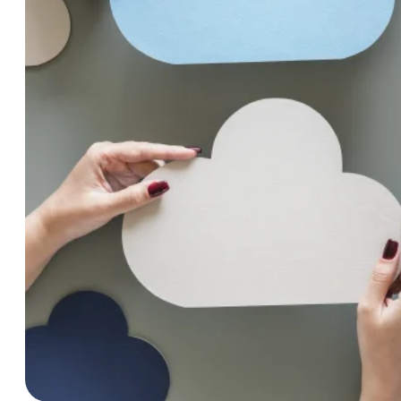
Multi
Cloud
& Multi
Storage
Nous proposons ClicData hébergé sur Microsoft Azure a
Amazon ainsi que l'exploration d'autres bases de donné
analytiques, mais aussi à un prix plus accessible.