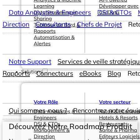
Learning
Développer avec
Data Analystes & Engineers
DSI & CTOs
Data Streaming et
ClicData
Sharing
Direction
Consultants
Chefs de Projet
Ret
Tableaux de Bord &
Rapports
Automatisation &
Alertes
Notre Support
Services de veille stratégiq
Solutions
Rapports
Connecteurs
eBooks
Blog
Ret
Votre Rôle
Votre secteur
Qui sommes-nous ?
Rencontrez notre équi
Data Analystes &
Retail & eComme
Engineers
Hotels & Resorts
DSI & CTOs
Restaurants
Découvrez Notre Roadmap Produit
Management &
Santé & Pharma
Direction
Editeurs Logiciels