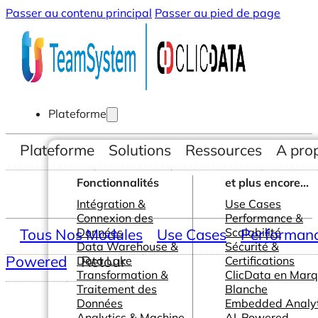
Passer au contenu principal
Passer au pied de page
Plateforme
Plateforme
Solutions
Ressources
A pro
Fonctionnalités
et plus encore...
Intégration &
Use Cases
Connexion des
Performance &
Tous Nos Modules
Données
Use Cases
Scalabilité
Performance
Data Warehouse &
Sécurité &
Powered
Retour
Data Lake
Certifications
Transformation &
ClicData en Mar
Traitement des
Blanche
Données
Embedded Analyt
Analytics & Machine
AI-Powered