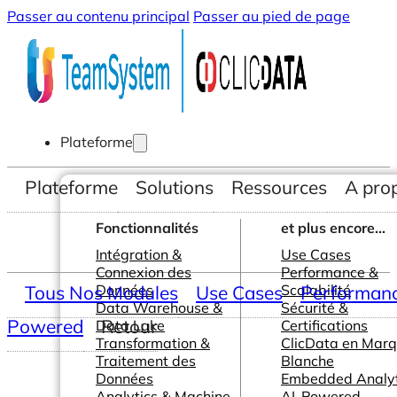
Passer au contenu principal
Passer au pied de page
Plateforme
Plateforme
Solutions
Ressources
A pro
Fonctionnalités
et plus encore...
Intégration &
Use Cases
Connexion des
Performance &
Tous Nos Modules
Données
Use Cases
Scalabilité
Performance
Data Warehouse &
Sécurité &
Powered
Retour
Data Lake
Certifications
Transformation &
ClicData en Mar
Traitement des
Blanche
Données
Embedded Analyt
Analytics & Machine
AI-Powered