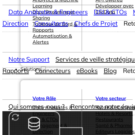
Learning
Développer avec
Data Analystes & Engineers
DSI & CTOs
Data Streaming et
ClicData
Sharing
Direction
Consultants
Chefs de Projet
Ret
Tableaux de Bord &
Rapports
Automatisation &
Alertes
Notre Support
Services de veille stratégiq
Solutions
Rapports
Connecteurs
eBooks
Blog
Ret
Votre Rôle
Votre secteur
Qui sommes-nous ?
Rencontrez notre équi
Data Analystes &
Retail & eComme
Engineers
Hotels & Resorts
DSI & CTOs
Restaurants
Management &
Santé & Pharma
Direction
Editeurs Logiciels