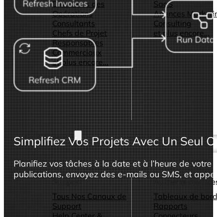
Directeurs des
SaaS
Opérations
Agences Marketi
Consultants
Consulting
Chefs de Projet
et plus encore...
Responsables
Commerciaux
et plus encore...
Ressources
Simplifiez Vos Projets Avec Un Seul O
Planifiez vos tâches à la date et à l’heure de votr
publications, envoyez des e-mails ou SMS, et app
Support
Autres ressource
Tous Nos Canaux de
Tableaux de bord
Support
Rapports
Help Center &
Connecteurs