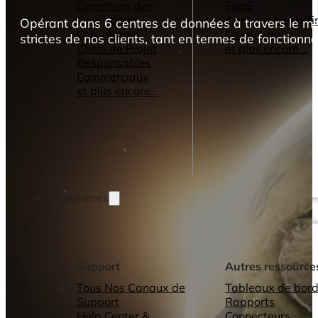
Directeurs des
SaaS
Opérations
Agences Marketi
Opérant dans 6 centres de données à travers le mo
Consultants
Consulting
strictes de nos clients, tant en termes de fonctionn
Chefs de Projet
et plus encore...
Responsables
Commerciaux
et plus encore...
Ressources
Support
Autres ressource
Tous Nos Canaux de
Tableaux de bord
Support
Rapports
Help Center &
Connecteurs