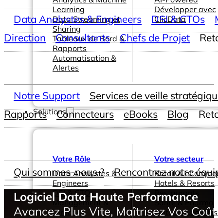
Learning
Développer avec
Data Analystes & Engineers
DSI & CTOs
Data Streaming et
ClicData
Sharing
Direction
Consultants
Chefs de Projet
Ret
Tableaux de Bord &
Rapports
Automatisation &
Alertes
Notre Support
Services de veille stratégiq
Solutions
Rapports
Connecteurs
eBooks
Blog
Ret
Votre Rôle
Votre secteur
Qui sommes-nous ?
Rencontrez notre équi
Data Analystes &
Retail & eComme
Engineers
Hotels & Resorts
DSI & CTOs
Restaurants
Logiciel Data Haute Performance
Management &
Santé & Pharma
Avancez Plus Vite, Maîtrisez Vos Coût
Direction
Editeurs Logiciels