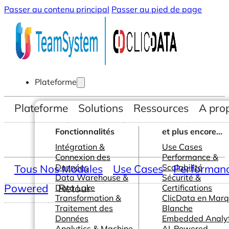
Passer au contenu principal
Passer au pied de page
Plateforme
Plateforme
Solutions
Ressources
A pro
Fonctionnalités
et plus encore...
Intégration &
Use Cases
Connexion des
Performance &
Tous Nos Modules
Données
Use Cases
Scalabilité
Performance
Data Warehouse &
Sécurité &
Powered
Retour
Data Lake
Certifications
Transformation &
ClicData en Mar
Traitement des
Blanche
Données
Embedded Analyt
Analytics & Machine
AI-Powered