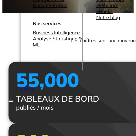
Documentation
Webinars
eBooks
Notre blog
Nos services
Business Intelligence
Analyse Statistique &
Ces chiffres sont une moyenne
ML
55,000
Plans
TABLEAUX DE BORD
publiés / mois