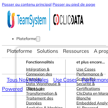
Passer au contenu principal
Passer au pied de page
Plateforme
Plateforme
Solutions
Ressources
A pro
Fonctionnalités
et plus encore...
Intégration &
Use Cases
Connexion des
Performance &
Tous Nos Modules
Données
Use Cases
Scalabilité
Performance
Data Warehouse &
Sécurité &
Powered
Retour
Data Lake
Certifications
Transformation &
ClicData en Mar
Traitement des
Blanche
Données
Embedded Analyt
Analytics & Machine
AI-Powered