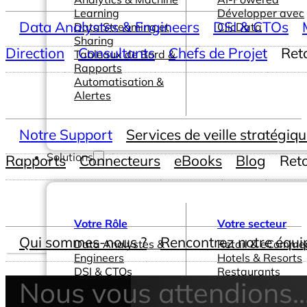
Learning
Développer avec
Data Analystes & Engineers
DSI & CTOs
Data Streaming et
ClicData
Sharing
Direction
Consultants
Chefs de Projet
Ret
Tableaux de Bord &
Rapports
Automatisation &
Alertes
Notre Support
Services de veille stratégiq
Solutions
Rapports
Connecteurs
eBooks
Blog
Ret
Votre Rôle
Votre secteur
Qui sommes-nous ?
Rencontrez notre équi
Data Analystes &
Retail & eComme
Engineers
Hotels & Resorts
DSI & CTOs
Restaurants
Nous vous attendions..
Management &
Santé & Pharma
Direction
Editeurs Logiciels