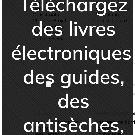
Téléchargez
Directeurs des
SaaS
Opérations
Agences Marketi
Consultants
Consulting
des livres
Chefs de Projet
et plus encore...
Responsables
Commerciaux
et plus encore...
électroniques
des guides,
Ressources
des
Support
Autres ressource
antisèches,
Tous Nos Canaux de
Tableaux de bord
Support
Rapports
Help Center &
Connecteurs