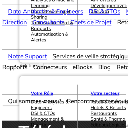
Learning
Développer avec
Data Analystes & Engineers
DSI & CTOs
Data Streaming et
ClicData
Sharing
Direction
Consultants
Chefs de Projet
Ret
Tableaux de Bord &
Rapports
Automatisation &
Alertes
Notre Support
Services de veille stratégiq
Solutions
Rapports
Connecteurs
eBooks
Blog
Ret
Votre Rôle
Votre secteur
Qui sommes-nous ?
Rencontrez notre équi
Data Analystes &
Retail & eComme
Engineers
Hotels & Resorts
DSI & CTOs
Restaurants
Management &
Santé & Pharma
Direction
Editeurs Logiciels