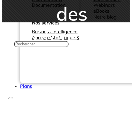
des
Documentation
Webinars
eBooks
Notre blog
Nos services
références
Business Intelligence
Analyse Statistique &
ML
sectorielles
Plans
Nous faisons appel à des experts internes et externes s
un sujet donné pour élaborer des contenus utiles, concis 
susceptibles de transmettre des connaissances ou de
décrire les meilleures pratiques.