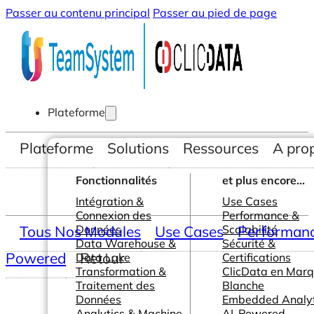
Passer au contenu principal
Passer au pied de page
Plateforme
Plateforme
Solutions
Ressources
A pro
Fonctionnalités
et plus encore...
Intégration &
Use Cases
Connexion des
Performance &
Tous Nos Modules
Données
Use Cases
Scalabilité
Performance
Data Warehouse &
Sécurité &
Powered
Retour
Data Lake
Certifications
Transformation &
ClicData en Mar
Traitement des
Blanche
Données
Embedded Analyt
Analytics & Machine
AI-Powered