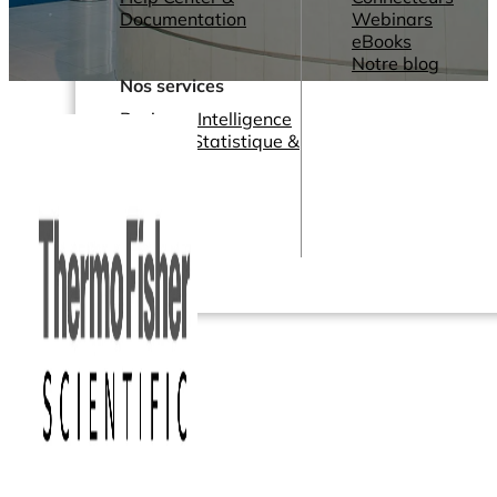
Documentation
Webinars
eBooks
Notre blog
Nos services
Business Intelligence
Analyse Statistique &
ML
Plans