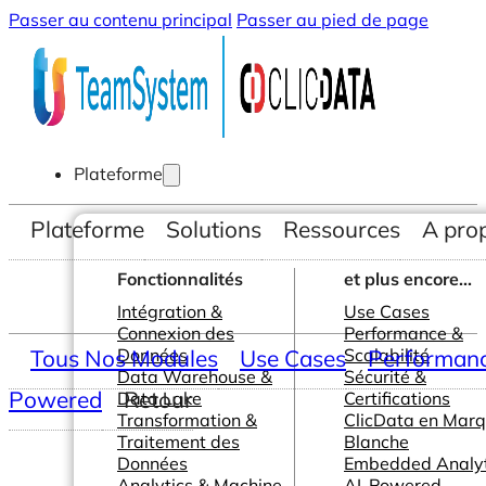
Passer au contenu principal
Passer au pied de page
Plateforme
Plateforme
Solutions
Ressources
A pro
Fonctionnalités
et plus encore...
Intégration &
Use Cases
Connexion des
Performance &
Tous Nos Modules
Données
Use Cases
Scalabilité
Performance
Data Warehouse &
Sécurité &
Powered
Retour
Data Lake
Certifications
Transformation &
ClicData en Mar
Traitement des
Blanche
Données
Embedded Analyt
Analytics & Machine
AI-Powered