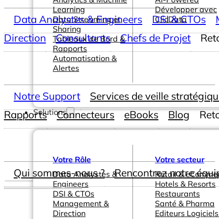
Learning
Développer avec
Data Analystes & Engineers
DSI & CTOs
Data Streaming et
ClicData
Sharing
Direction
Consultants
Chefs de Projet
Ret
Tableaux de Bord &
Rapports
Automatisation &
Alertes
Notre Support
Services de veille stratégiq
Solutions
Rapports
Connecteurs
eBooks
Blog
Ret
Votre Rôle
Votre secteur
Qui sommes-nous ?
Rencontrez notre équi
Data Analystes &
Retail & eComme
Engineers
Hotels & Resorts
DSI & CTOs
Restaurants
Management &
Santé & Pharma
Direction
Editeurs Logiciels