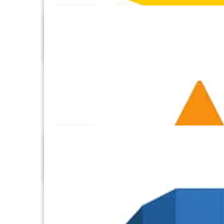
Aircall
Airtable