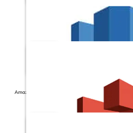
Amazon RDS –
PostgreSQL
Amazon RDS – SQL Server