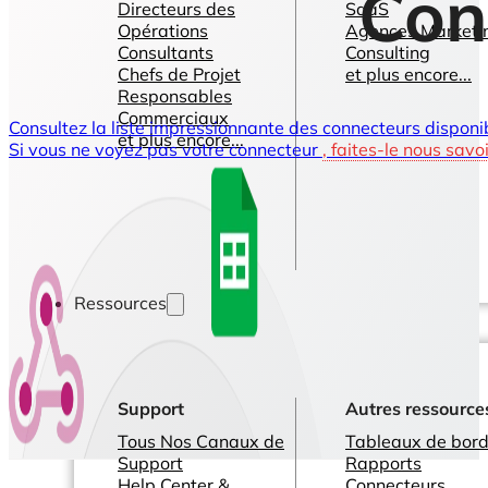
Con
Directeurs des
SaaS
Opérations
Agences Marketi
Consultants
Consulting
Chefs de Projet
et plus encore...
Responsables
Commerciaux
Consultez la liste impressionnante des connecteurs disponi
et plus encore...
Si vous ne voyez pas votre connecteur
, faites-le nous savoi
Ressources
Support
Autres ressource
Tous Nos Canaux de
Tableaux de bord
Support
Rapports
Help Center &
Connecteurs