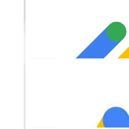
FTP
GoHighLevel