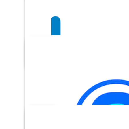
BambooHR
Basecamp