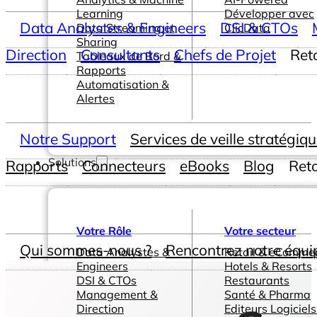
Learning
Développer avec
Data Analystes & Engineers
DSI & CTOs
Data Streaming et
ClicData
Sharing
Direction
Consultants
Chefs de Projet
Ret
Tableaux de Bord &
Rapports
Automatisation &
Alertes
Notre Support
Services de veille stratégiq
Solutions
Rapports
Connecteurs
eBooks
Blog
Ret
Votre Rôle
Votre secteur
Qui sommes-nous ?
Rencontrez notre équi
Data Analystes &
Retail & eComme
Engineers
Hotels & Resorts
DSI & CTOs
Restaurants
Management &
Santé & Pharma
Direction
Editeurs Logiciels