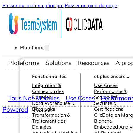
Passer au contenu principal
Passer au pied de page
Plateforme
Plateforme
Solutions
Ressources
A pro
Fonctionnalités
et plus encore...
Intégration &
Use Cases
Connexion des
Performance &
Tous Nos Modules
Données
Use Cases
Scalabilité
Performance
Data Warehouse &
Sécurité &
Powered
Retour
Data Lake
Certifications
Transformation &
ClicData en Mar
Traitement des
Blanche
Données
Embedded Analyt
Analytics & Machine
AI-Powered