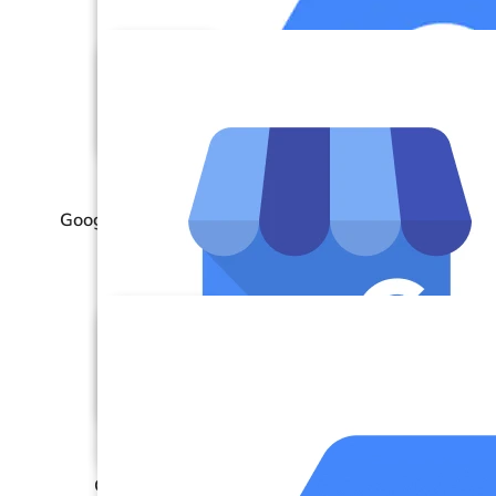
Google Analytics 4 (GA4)
Google BigQuery