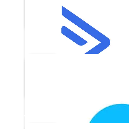
AccessCRM
ActiveCampaign