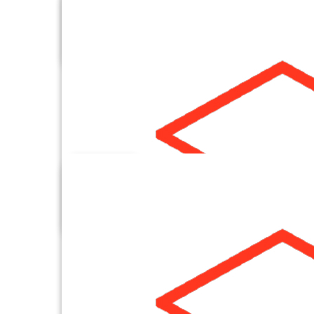
Criteo
Data By Email