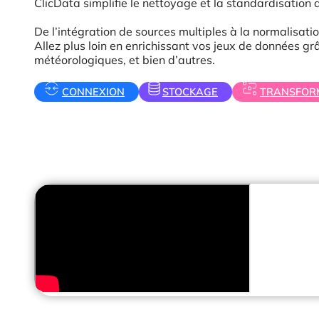
ClicData simplifie le nettoyage et la standardisation
De l’intégration de sources multiples à la normalisati
Allez plus loin en enrichissant vos jeux de données g
météorologiques, et bien d’autres.
CONNEXION
STOCKAGE
TRANSFOR