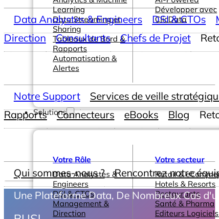
Learning
Développer avec
Data Analystes & Engineers
DSI & CTOs
Data Streaming et
ClicData
Sharing
Direction
Consultants
Chefs de Projet
Ret
Tableaux de Bord &
Rapports
Automatisation &
Alertes
Notre Support
Services de veille stratégiq
Solutions
Rapports
Connecteurs
eBooks
Blog
Ret
Votre Rôle
Votre secteur
Qui sommes-nous ?
Rencontrez notre équi
Data Analystes &
Retail & eComme
Engineers
Hotels & Resorts
DSI & CTOs
Restaurants
Une Plateforme Data, De Nombreux Cas d'
Management &
Santé & Pharma
Direction
Editeurs Logiciels
BUSINESS INTELLIG
|