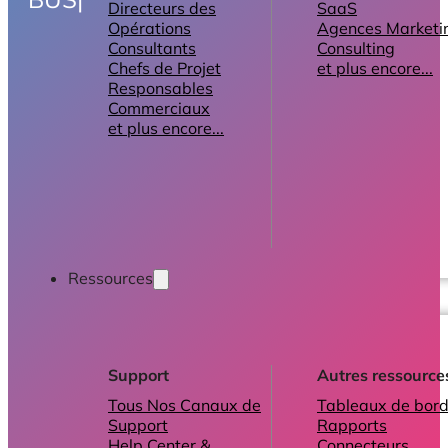
Directeurs des
SaaS
Opérations
Agences Marketi
Consultants
Consulting
Chefs de Projet
et plus encore...
Responsables
Commerciaux
et plus encore...
Ressources
Support
Autres ressource
Tous Nos Canaux de
Tableaux de bord
Support
Rapports
Help Center &
Connecteurs