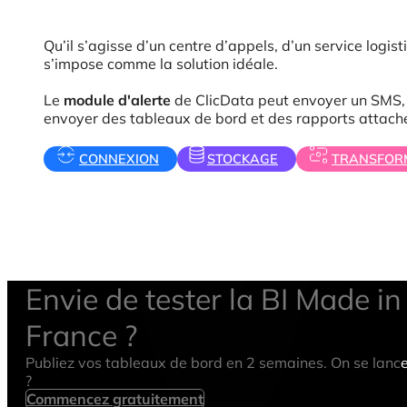
Qu’il s’agisse d’un centre d’appels, d’un service logi
s’impose comme la solution idéale.
Le
module d'alerte
de ClicData peut envoyer un SMS, 
envoyer des tableaux de bord et des rapports attach
CONNEXION
STOCKAGE
TRANSFOR
Envie de tester la BI Made in
France ?
Publiez vos tableaux de bord en 2 semaines. On se lanc
?
Commencez gratuitement