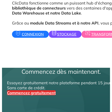
ClicData fonctionne comme un puissant hub d'échange 
bibliothèque de connecteurs
vers des centaines d'app
Data Warehouse et notre Data Lake
.
Grâce au
module Data Streams et à notre API
, vous 
CONNEXION
STOCKAGE
TRANSFOR
Commencez dès maintenant.
Essayez gratuitement notre plateforme pendant 15 jours
Sans carte de crédit.
Commencez gratuitement