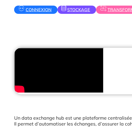
CONNEXION
STOCKAGE
TRANSFOR
Un data exchange hub est une plateforme centralisée q
Il permet d’automatiser les échanges, d’assurer la co