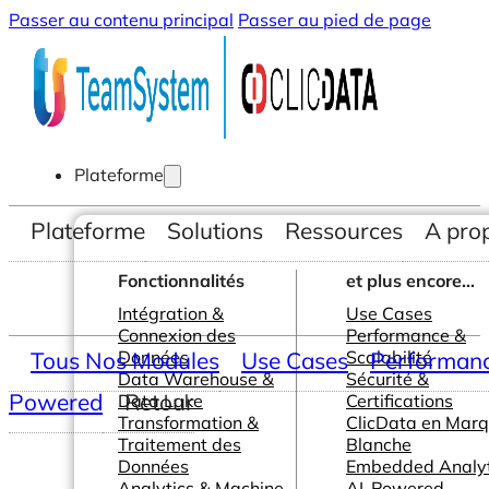
Passer au contenu principal
Passer au pied de page
Plateforme
Plateforme
Solutions
Ressources
A pro
Fonctionnalités
et plus encore...
Intégration &
Use Cases
Connexion des
Performance &
Tous Nos Modules
Données
Use Cases
Scalabilité
Performance
Data Warehouse &
Sécurité &
Powered
Retour
Data Lake
Certifications
Transformation &
ClicData en Mar
Traitement des
Blanche
Données
Embedded Analyt
Analytics & Machine
AI-Powered