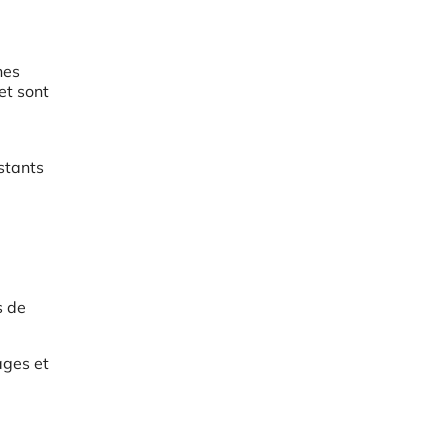
hes
et sont
stants
s de
ages et