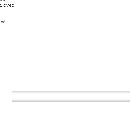
s, avec
des