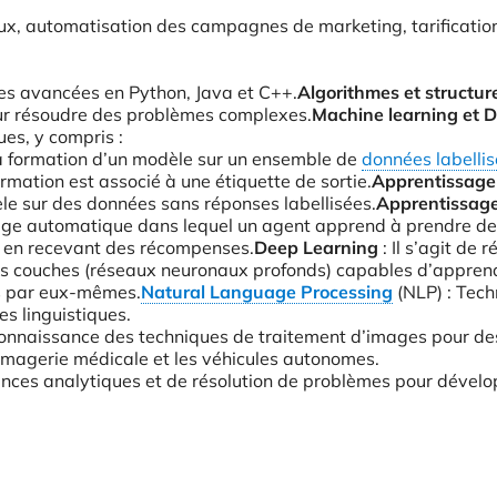
ux, automatisation des campagnes de marketing, tarificatio
s avancées en Python, Java et C++.
Algorithmes et structur
ur résoudre des problèmes complexes.
Machine learning et 
es, y compris :
la formation d’un modèle sur un ensemble de
données labelli
rmation est associé à une étiquette de sortie.
Apprentissage
èle sur des données sans réponses labellisées.
Apprentissage
age automatique dans lequel un agent apprend à prendre d
et en recevant des récompenses.
Deep Learning
: Il s’agit de 
 couches (réseaux neuronaux profonds) capables d’apprend
es par eux-mêmes.
Natural Language Processing
(NLP) : Tech
s linguistiques.
onnaissance des techniques de traitement d’images pour de
imagerie médicale et les véhicules autonomes.
nces analytiques et de résolution de problèmes pour dévelo