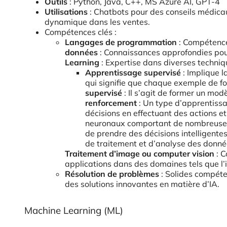
Outils
: Python, Java, C++, MS Azure AI, GPT-4
Utilisations
: Chatbots pour des conseils médica
dynamique dans les ventes.
Compétences clés :
Langages de programmation
: Compétence
données
: Connaissances approfondies po
Learning
: Expertise dans diverses techniqu
Apprentissage supervisé
: Implique 
qui signifie que chaque exemple de fo
supervisé
: Il s’agit de former un mod
renforcement
: Un type d’apprentiss
décisions en effectuant des actions 
neuronaux comportant de nombreuses
de prendre des décisions intelligent
de traitement et d’analyse des donnée
Traitement d’image ou computer vision
: C
applications dans des domaines tels que l’
Résolution de problèmes
: Solides compéte
des solutions innovantes en matière d’IA.
Machine Learning (ML)