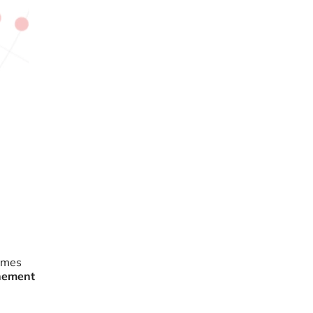
tèmes
nement