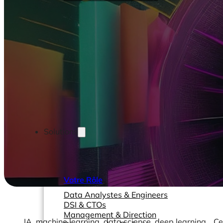
Solutions
Votre Rôle
Data Analystes & Engineers
DSI & CTOs
Management & Direction
IA, machine learning, data science, deep learning… C