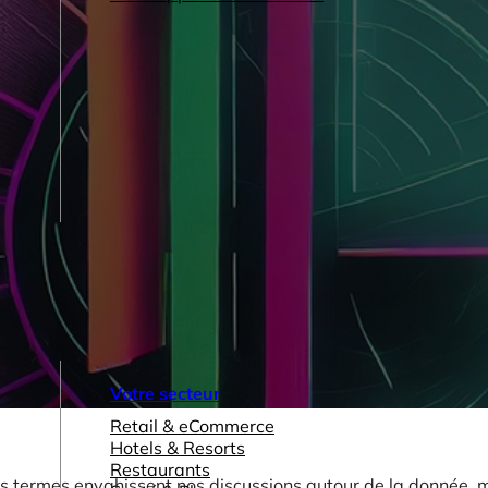
Votre secteur
Retail & eCommerce
Hotels & Resorts
Restaurants
es termes envahissent nos discussions autour de la donnée, 