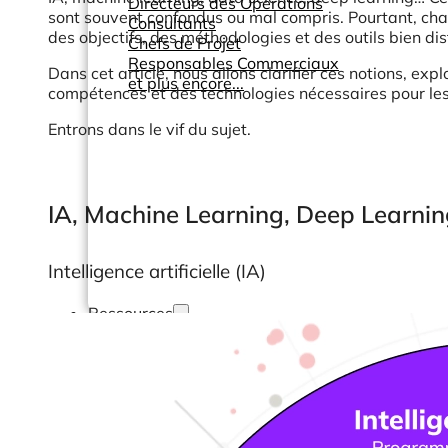
Directeurs des Opérations
sont souvent confondus ou mal compris. Pourtant, cha
Consultants
des objectifs, des méthodologies et des outils bien dis
Chefs de Projet
Responsables Commerciaux
Dans cet article, nous allons clarifier ces notions, ex
et plus encore...
compétences et des technologies nécessaires pour les
Entrons dans le vif du sujet.
IA, Machine Learning, Deep Learning
Intelligence artificielle (IA)
Ressources
Support
Tous Nos Canaux de Support