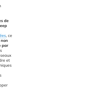
n
es de
Deep
sées
, ce
 non
 par
es
réseaux
re et
niques
s
pper