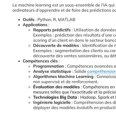
Le machine learning est un sous-ensemble de l’IA qu
ordinateurs d’apprendre et de faire des prédictions o
Outils
: Python, R, MATLAB
Applications
:
Rapports prédictifs
: Utilisation de donnée
Exemples : prédiction des résultats d’une 
scoring d’un client en dans le secteur banc
Découverte de modèles
: Identification de
Exemples : segmentation des clients ou can
découverte des ventes saisonnières, ou dét
Compétences clés
:
Programmation
: Compétences avancées e
Analyse statistique
: Solide
compréhension 
Algorithmes Machine Learning
: Connaiss
non supervisé et de renforcement.
Évaluation des modèles
: Compétences en 
mesures telles que l’exactitude et la précis
Technologies Big Data
: Hadoop, Spark et 
Ingénierie logicielle
: Compréhension des di
déployer des modèles évolutifs en producti