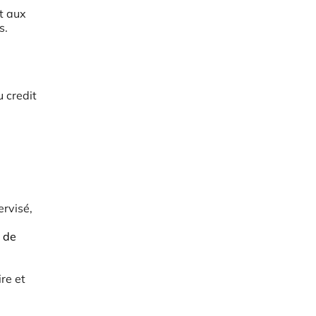
t aux
s.
 credit
rvisé,
 de
re et