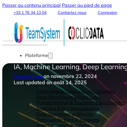
Passer au contenu principal
Passer au pied de page
+33 1 76 34 13 04
Contactez nous
Connexion
Plateforme
IA, Machine Learning, Deep Learning
Sandy Lucas
on novembre 22, 2024
Last updated on août 14, 2025
Fonctionnalités
Intégration & Connexion des Données
Data Warehouse & Data Lake
Transformation & Traitement des Données
Analytics & Machine Learning
Data Streaming et Sharing
Tableaux de Bord & Rapports
Automatisation & Alertes