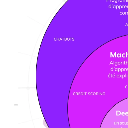
Help Center & Documentation
Nos services
Business Intelligence
Analyse Statistique & ML
Plans