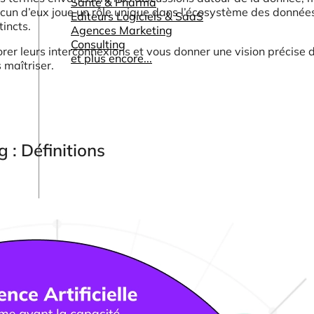
Santé & Pharma
cun d’eux joue un rôle unique dans l’écosystème des donnée
Editeurs Logiciels & SaaS
tincts.
Agences Marketing
Consulting
plorer leurs interconnexions et vous donner une vision précise 
et plus encore...
 maîtriser.
 : Définitions
Autres ressources
Tableaux de bord & Rapports