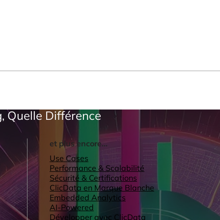
, Quelle Différence
et plus encore...
Use Cases
Performance & Scalabilité
Sécurité & Certifications
ClicData en Marque Blanche
Embedded Analytics
AI-Powered
Développer avec ClicData