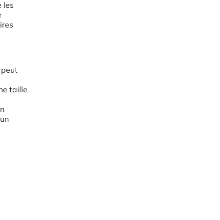
 les
r
ires
 peut
e taille
Un
 un