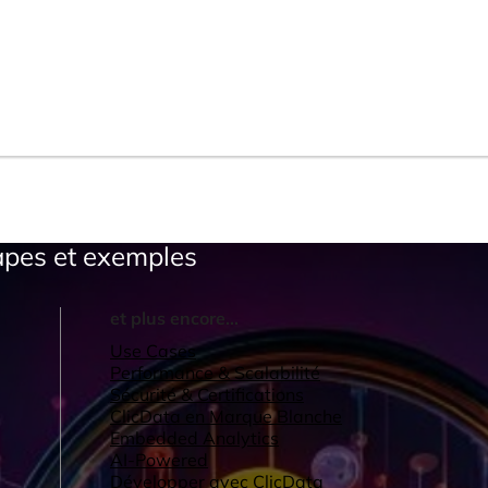
apes et exemples
et plus encore...
Use Cases
Performance & Scalabilité
Sécurité & Certifications
ClicData en Marque Blanche
Embedded Analytics
AI-Powered
Développer avec ClicData