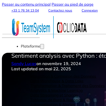
Passer au contenu principal
Passer au pied de page
+33 1 76 34 13 04
Contactez nous
Connexion
Plateforme
Sentiment analysis avec Python : ét
Sandy Lucas
on novembre 19, 2024
Last updated on mai 22, 2025
Fonctionnalités
Intégration & Connexion des Données
Data Warehouse & Data Lake
Transformation & Traitement des Données
Analytics & Machine Learning
Data Streaming et Sharing
Tableaux de Bord & Rapports
Automatisation & Alertes