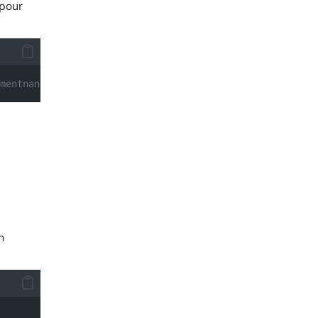
pour
mentnanalyzer = SentimentIntensityAnalyzer()nn# Définir 
n