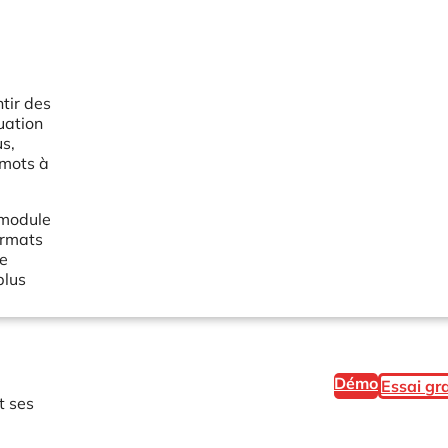
tir des
uation
us,
 mots à
 module
ormats
te
plus
Démo
Essai gra
t ses