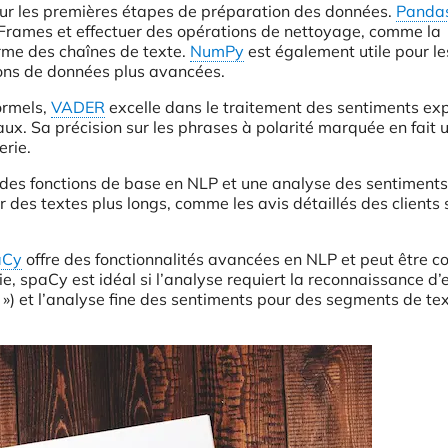
our les premières étapes de préparation des données.
Panda
aFrames et effectuer des opérations de nettoyage, comme la
rme des chaînes de texte.
NumPy
est également utile pour le
ions de données plus avancées.
ormels,
VADER
excelle dans le traitement des sentiments ex
aux. Sa précision sur les phrases à polarité marquée en fait 
erie.
 des fonctions de base en NLP et une analyse des sentiments. 
 des textes plus longs, comme les avis détaillés des clients 
aCy
offre des fonctionnalités avancées en NLP et peut être 
e, spaCy est idéal si l’analyse requiert la reconnaissance d’
 ») et l’analyse fine des sentiments pour des segments de te