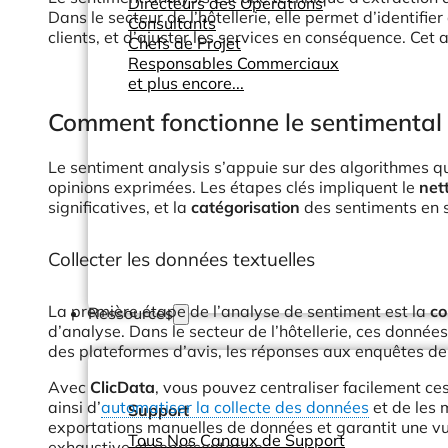
Directeurs des Opérations
Dans le secteur de l’hôtellerie, elle permet d’identifi
Consultants
clients, et d’ajuster les services en conséquence. Cet 
Chefs de Projet
Responsables Commerciaux
et plus encore...
Comment fonctionne le sentimental 
Le sentiment analysis s’appuie sur des algorithmes qui
opinions exprimées. Les étapes clés impliquent le
net
significatives, et la
catégorisation
des sentiments en s
Collecter les données textuelles
La première étape de l’analyse de sentiment est la
co
Ressources
d’analyse. Dans le secteur de l’hôtellerie, ces donnée
des plateformes d’avis, les réponses aux enquêtes de 
Avec
ClicData
, vous pouvez centraliser facilement ce
ainsi d’
automatiser la collecte des données
et de les 
Support
exportations manuelles de données et garantit une vu
Tous Nos Canaux de Support
exhaustive et représentative.