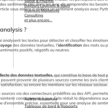
Santé & Pharma
er des sentiments clés dans les avis, de comprendre les besoin
Editeurs Logiciels & SaaS
article vous aidera à réaliser un sentiment analysis avec Pyt
Agences Marketing
Consulting
et plus encore...
analysis ?
 analysent les textes pour détecter et classifier les émotion
toyage
des données textuelles, l’
identification
des mots ou 
entiments positifs, négatifs ou neutres.
llecte des données textuelles
, qui constitue la base de tout 
s peuvent provenir de plusieurs sources comme les avis client
satisfaction, ou encore les mentions sur les réseaux sociaux.
s sources via des connecteurs prédéfinis ou des API, permett
maintenir constamment à jour. Cela réduit la dépendance au
Autres ressources
e d’ensemble précise, essentielle pour une analyse de senti
Tableaux de bord & Rapports