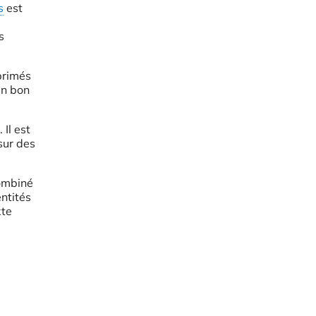
s
est
s
primés
un bon
Il est
sur des
combiné
entités
xte