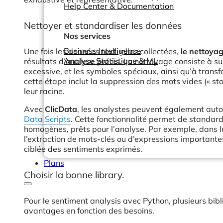
Help Center & Documentation
Nettoyer et standardiser les données
Nos services
Business Intelligence
Une fois les données textuelles collectées,
le nettoyag
Analyse Statistique & ML
résultats d’analyse précis. Le nettoyage consiste à 
excessive, et les symboles spéciaux, ainsi qu’à transf
cette étape inclut la suppression des mots vides (« st
leur racine.
Avec
ClicData
, les analystes peuvent également auto
Data Scripts
. Cette fonctionnalité permet de standard
homogènes, prêts pour l’analyse. Par exemple, dans le
l’extraction de mots-clés ou d’expressions importantes
ciblée des sentiments exprimés.
Plans
Choisir la bonne library.
Pour le sentiment analysis avec Python, plusieurs bibl
avantages en fonction des besoins.