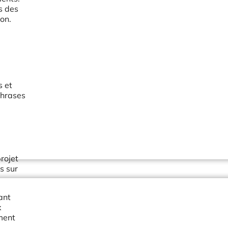
s des
hon.
s et
phrases
projet
s sur
ant
x
ment