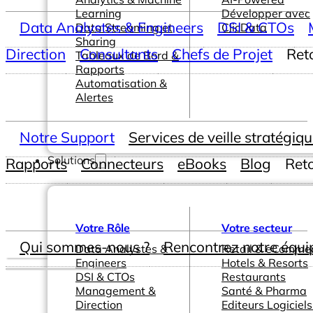
Learning
Développer avec
Data Analystes & Engineers
DSI & CTOs
Data Streaming et
ClicData
Sharing
Direction
Consultants
Chefs de Projet
Ret
Tableaux de Bord &
Rapports
Automatisation &
Alertes
Notre Support
Services de veille stratégiq
Solutions
Rapports
Connecteurs
eBooks
Blog
Ret
Votre Rôle
Votre secteur
Qui sommes-nous ?
Rencontrez notre équi
Data Analystes &
Retail & eComme
Engineers
Hotels & Resorts
DSI & CTOs
Restaurants
Management &
Santé & Pharma
Direction
Editeurs Logiciels