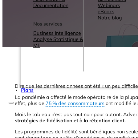
Documentation
Webinars
eBooks
Notre blog
Nos services
Business Intelligence
Analyse Statistique &
ML
Dire que les dernières années ont été « un peu difficil
Plans
La pandémie a affecté le mode opératoire de la plupar
effet, plus de
75 % des consommateurs
ont modifié le
Mais le tableau n’est pas tout noir pour autant. Advers
stratégies de fidélisation et à la rétention client.
Les programmes de fidélité sont bénéfiques non seuleme
sont davantage en quête d’expériences de qualité que 