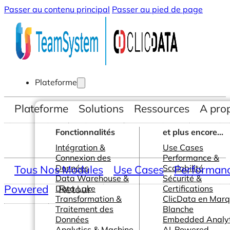
Passer au contenu principal
Passer au pied de page
Plateforme
Plateforme
Solutions
Ressources
A pro
Fonctionnalités
et plus encore...
Intégration &
Use Cases
Connexion des
Performance &
Tous Nos Modules
Données
Use Cases
Scalabilité
Performance
Data Warehouse &
Sécurité &
Powered
Retour
Data Lake
Certifications
Transformation &
ClicData en Mar
Traitement des
Blanche
Données
Embedded Analyt
Analytics & Machine
AI-Powered