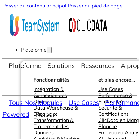
Passer au contenu principal
Passer au pied de page
Plateforme
Plateforme
Solutions
Ressources
A pro
Fonctionnalités
et plus encore...
Intégration &
Use Cases
Connexion des
Performance &
Tous Nos Modules
Données
Use Cases
Scalabilité
Performance
Data Warehouse &
Sécurité &
Powered
Retour
Data Lake
Certifications
Transformation &
ClicData en Mar
Traitement des
Blanche
Données
Embedded Analyt
Analytics & Machine
AI-Powered