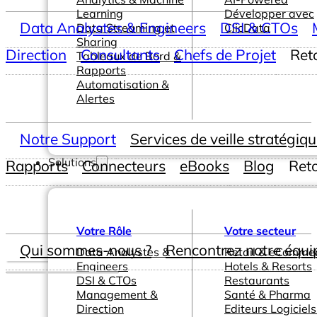
Learning
Développer avec
Data Analystes & Engineers
DSI & CTOs
Data Streaming et
ClicData
Sharing
Direction
Consultants
Chefs de Projet
Ret
Tableaux de Bord &
Rapports
Automatisation &
Alertes
Notre Support
Services de veille stratégiq
Solutions
Rapports
Connecteurs
eBooks
Blog
Ret
Votre Rôle
Votre secteur
Qui sommes-nous ?
Rencontrez notre équi
Data Analystes &
Retail & eComme
Engineers
Hotels & Resorts
DSI & CTOs
Restaurants
Management &
Santé & Pharma
Direction
Editeurs Logiciels