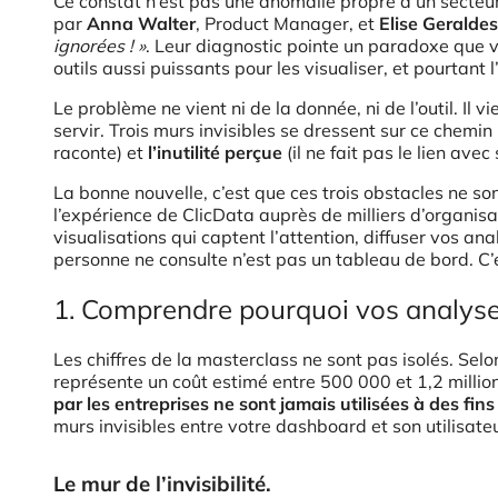
Ce constat n’est pas une anomalie propre à un secteur
par
Anna Walter
, Product Manager, et
Elise Geraldes
ignorées ! »
. Leur diagnostic pointe un paradoxe que v
outils aussi puissants pour les visualiser, et pourtant
Le problème ne vient ni de la donnée, ni de l’outil. Il v
servir. Trois murs invisibles se dressent sur ce chemin 
raconte) et
l’inutilité perçue
(il ne fait pas le lien ave
La bonne nouvelle, c’est que ces trois obstacles ne son
l’expérience de ClicData auprès de milliers d’organis
visualisations qui captent l’attention, diffuser vos a
personne ne consulte n’est pas un tableau de bord. C’es
1. Comprendre pourquoi vos analyses
Les chiffres de la masterclass ne sont pas isolés. Selo
représente un coût estimé entre 500 000 et 1,2 millio
par les entreprises ne sont jamais utilisées à des fin
murs invisibles entre votre dashboard et son utilisateu
Le mur de l’invisibilité.