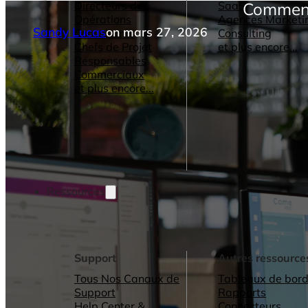
Directeurs des
SaaS
Comment 
Opérations
Agences Marketi
Sandy Lucas
on mars 27, 2026
Consultants
Consulting
Chefs de Projet
et plus encore...
Responsables
Commerciaux
et plus encore...
Ressources
Support
Autres ressource
Tous Nos Canaux de
Tableaux de bord
Support
Rapports
Help Center &
Connecteurs