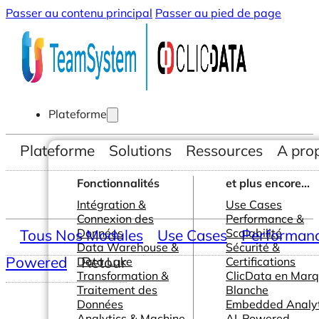
Passer au contenu principal
Passer au pied de page
Plateforme
Plateforme
Solutions
Ressources
A pro
Fonctionnalités
et plus encore...
Intégration &
Use Cases
Connexion des
Performance &
Tous Nos Modules
Données
Use Cases
Scalabilité
Performance
Data Warehouse &
Sécurité &
Powered
Retour
Data Lake
Certifications
Transformation &
ClicData en Mar
Traitement des
Blanche
Données
Embedded Analyt
Analytics & Machine
AI-Powered