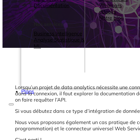
Documentation
Webinars
eBooks
Notre blog
Nos services
Business Intelligence
Analyse Statistique &
ML
Lorsqu’un projet de data analytics nécessite une conn
Plans
dans la connexion, il faut explorer la documentation 
on faire requêter l’API.
Si vous débutez dans ce type d’intégration de donnée
Nous vous proposons également un cas pratique de co
programmation) et le connecteur universel Web Servi
C’est parti !