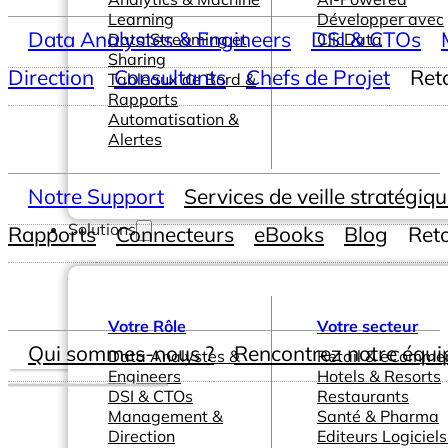
Learning
Développer avec
Data Analystes & Engineers
DSI & CTOs
Data Streaming et
ClicData
Sharing
Direction
Consultants
Chefs de Projet
Ret
Tableaux de Bord &
Rapports
Automatisation &
Alertes
Notre Support
Services de veille stratégiq
Solutions
Rapports
Connecteurs
eBooks
Blog
Ret
Votre Rôle
Votre secteur
Qui sommes-nous ?
Rencontrez notre équi
Data Analystes &
Retail & eComme
Engineers
Hotels & Resorts
DSI & CTOs
Restaurants
Management &
Santé & Pharma
Direction
Editeurs Logiciels