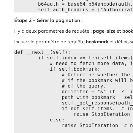
        b64auth = base64.b64encode(auth.encode("ascii")).decode("ascii")

        self.auth_headers = {"Author
Étape 2 – Gérer la pagination :
Il y a deux paramètres de requête :
page_size
et
boo
Incluez le paramètre de requête
bookmark
et définiss
def __next__(self):

        if self.index >= len(self.items):

            # need to fetch more data, if there is a bookmark

            if self.bookmark:

                # Determine whether the query needs to be added to the path or

                # if the bookmark will be an additional parameter at the end

                # of the query.

                delimiter = "&" if "?" in self.path else "?"

                path_with_bookmark = self.path + delimiter + "bookmark=" + self.bookmark

                self._get_response(path_with_bookmark)

                if not self.items:  # in case there is some sort of error

                    raise StopIteration

            else:

                raise StopIteration  # no bookmark => all done
