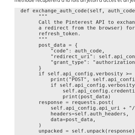
  def exchange_auth_code(self, auth_code):

        """

        Call the Pinterest API to exchange the auth_code (obtained by

        a redirect from the browser) for the access_token and (if requested)

        refresh_token.

        """

        post_data = {

            "code": auth_code,

            "redirect_uri": self.api_config.redirect_uri,

            "grant_type": "authorization_code",

        }

        if self.api_config.verbosity >= 2:

            print("POST", self.api_config.api_uri + "/v5/oauth/token")

            if self.api_config.verbosity >= 3:

                self.api_config.credentials_warning()

                print(post_data)

        response = requests.post(

            self.api_config.api_uri + "/v5/oauth/token",

            headers=self.auth_headers,

            data=post_data,

        )

        unpacked = self.unpack(response)
