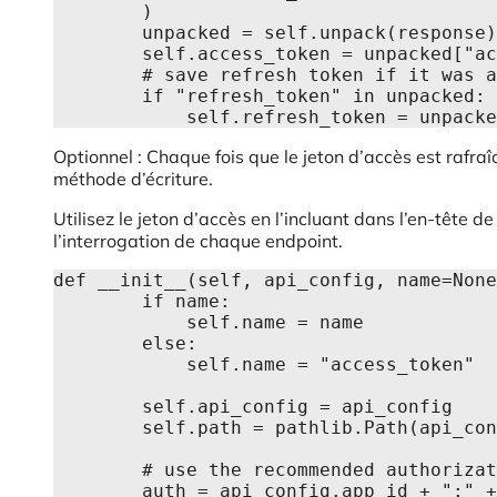
        )

        unpacked = self.unpack(response)

        self.access_token = unpacked["access_token"]

        # save refresh token if it was also refreshed

        if "refresh_token" in unpacked:

            self.refresh_token = un
Optionnel : Chaque fois que le jeton d’accès est rafraî
méthode d’écriture.
Utilisez le jeton d’accès en l’incluant dans l’en-tête d
l’interrogation de chaque endpoint.
def __init__(self, api_config, name=None
        if name:

            self.name = name

        else:

            self.name = "access_token"

        self.api_config = api_config

        self.path = pathlib.Path(api_config.oauth_token_dir) / (self.name + ".json")

        # use the recommended authorization approach

        auth = api_config.app_id + ":" + api_config.app_secret
