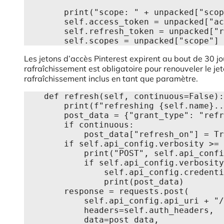
        print("scope: " + unpacked["scope"])

        self.access_token = unpacked["access_token"]

        self.refresh_token = unpacked["refresh_token"]

        self.scopes = unpacked["scope"]
Les jetons d’accès Pinterest expirent au bout de 30 j
rafraîchissement est obligatoire pour renouveler le je
rafraîchissement inclus en tant que paramètre.
    def refresh(self, continuous=False):

        print(f"refreshing {self.name}...")

        post_data = {"grant_type": "refresh_token", "refresh_token": self.refresh_token}

        if continuous:

            post_data["refresh_on"] = True

        if self.api_config.verbosity >= 2:

            print("POST", self.api_config.api_uri + "/v5/oauth/token")

            if self.api_config.verbosity >= 3:

                self.api_config.credentials_warning()

                print(post_data)

        response = requests.post(

            self.api_config.api_uri + "/v5/oauth/token",

            headers=self.auth_headers,

            data=post_data,
