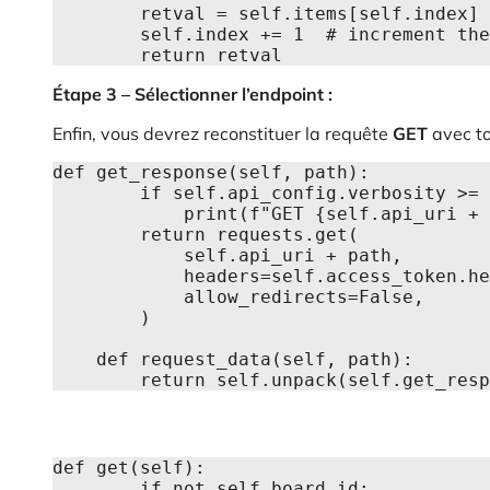
        retval = self.items[self.index]  # get the current element

        self.index += 1  # increment the index for the next time

        return retval
Étape 3 – Sélectionner l’endpoint :
Enfin, vous devrez reconstituer la requête
GET
avec to
def get_response(self, path):

        if self.api_config.verbosity >= 2:

            print(f"GET {self.api_uri + path}")

        return requests.get(

            self.api_uri + path,

            headers=self.access_token.header(),

            allow_redirects=False,

        )

    def request_data(self, path):

        return self.unpack(self.get_r
def get(self):

        if not self.board_id:
