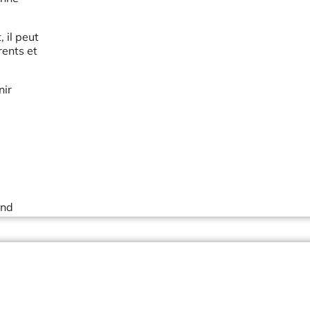
 il peut
rents et
nir
and