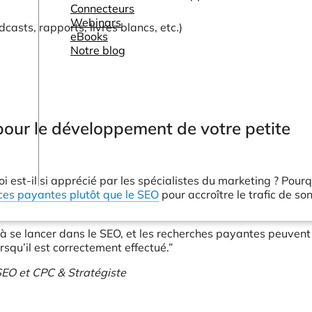
Connecteurs
Webinars
casts, rapports, livres blancs, etc.)
eBooks
Notre blog
 pour le développement de votre petite
oi est-il si apprécié par les spécialistes du marketing ? Pour
es payantes plutôt que le SEO
pour accroître le trafic de son
 à se lancer dans le SEO, et les recherches payantes peuvent
rsqu’il est correctement effectué.”
 SEO et CPC & Stratégiste