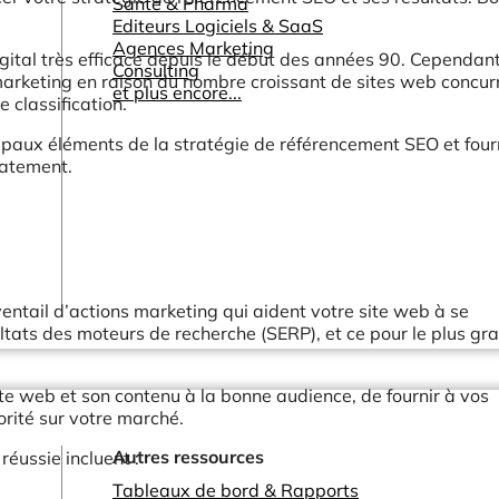
Santé & Pharma
Editeurs Logiciels & SaaS
Agences Marketing
gital très efficace depuis le début des années 90. Cependant,
Consulting
 marketing en raison du nombre croissant de sites web concur
et plus encore...
 classification.
cipaux éléments de la stratégie de référencement SEO et four
iatement.
entail d’actions marketing qui aident votre site web à se
ltats des moteurs de recherche (SERP), et ce pour le plus gr
ite web et son contenu à la bonne audience, de fournir à vos
orité sur votre marché.
Autres ressources
éussie incluent :
Tableaux de bord & Rapports