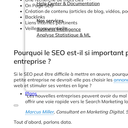
Help Center & Documentation
On Page SEO
Création de contenu (articles de blog, vidéos, pod
Backlinks
Nos services
Liens internes pertinents
Veille concurentielle
Business Intelligence
Analyse Statistique & ML
Pourquoi le SEO est-il si important
entreprise ?
Si le SEO peut être difficile à mettre en œuvre, pourqu
petite entreprise ne devrait-elle pas choisir les
annonc
web et stimuler ses ventes en ligne ?
Plans
“Les nouvelles entreprises peuvent avoir du mal
offrir une voie rapide vers le Search Marketing lo
Marcus Miller
, Consultant en Marketing Digital,
Tout d’abord, parlons data.