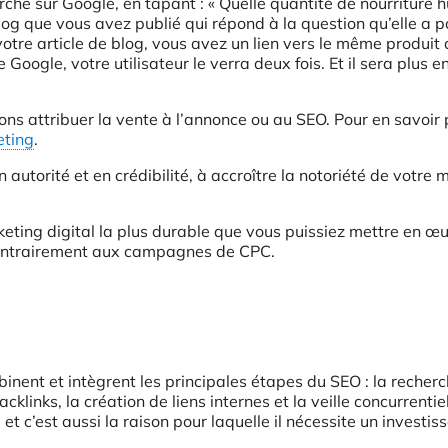
che sur Google, en tapant : « Quelle quantité de nourriture 
blog que vous avez publié qui répond à la question qu’elle a p
dans votre article de blog, vous avez un lien vers le même produit
oogle, votre utilisateur le verra deux fois. Et il sera plus en
 attribuer la vente à l’annonce ou au SEO. Pour en savoir 
eting
.
n autorité et en crédibilité, à accroître la notoriété de votre
rketing digital la plus durable que vous puissiez mettre en œu
 contrairement aux campagnes de CPC.
inent et intègrent les principales étapes du SEO : la recher
klinks, la création de liens internes et la veille concurrentiel
e, et c’est aussi la raison pour laquelle il nécessite un investi