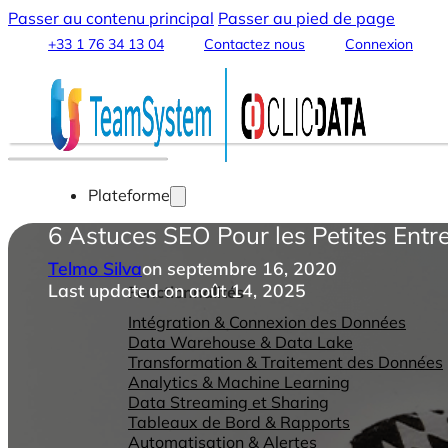
Passer au contenu principal
Passer au pied de page
+33 1 76 34 13 04
Contactez nous
Connexion
Plateforme
6 Astuces SEO Pour les Petites Entr
Telmo Silva
on septembre 16, 2020
Last updated on août 14, 2025
Fonctionnalités
Intégration & Connexion des Données
Data Warehouse & Data Lake
Transformation & Traitement des Données
Analytics & Machine Learning
Data Streaming et Sharing
Tableaux de Bord & Rapports
Automatisation & Alertes