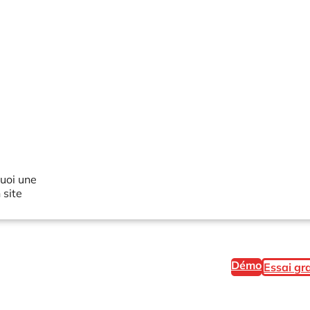
quoi une
 site
Démo
Essai gra