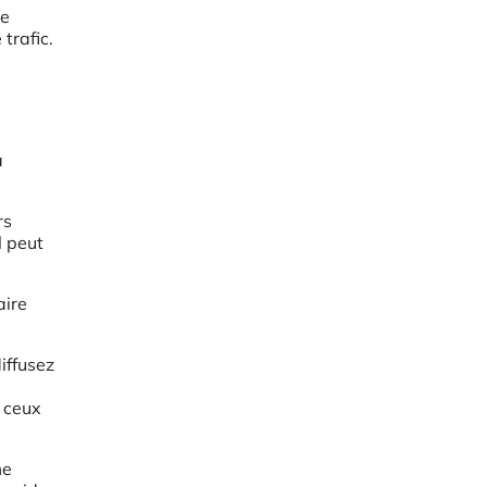
de
trafic.
à
rs
l peut
aire
iffusez
à ceux
me