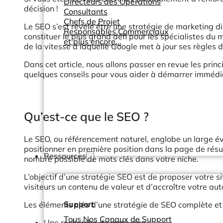
Directeurs des Opérations
décision !
Consultants
Chefs de Projet
Le SEO s’est révélé être une stratégie de marketing di
Responsables Commerciaux
constituer le plus grand défi pour les spécialistes du
et plus encore...
de la vitesse à laquelle Google met à jour ses règles de
Dans cet article, nous allons passer en revue les prin
quelques conseils pour vous aider à démarrer imméd
Qu’est-ce que le SEO ?
Le SEO, ou référencement naturel, englobe un large év
positionner en première position dans la page de résu
Ressources
nombre possible de mots clés dans votre niche.
L’objectif d’une stratégie SEO est de proposer votre s
visiteurs un contenu de valeur et d’accroître votre aut
Support
Les éléments clés d’une stratégie de SEO complète et r
Tous Nos Canaux de Support
Une recherche de mots clès