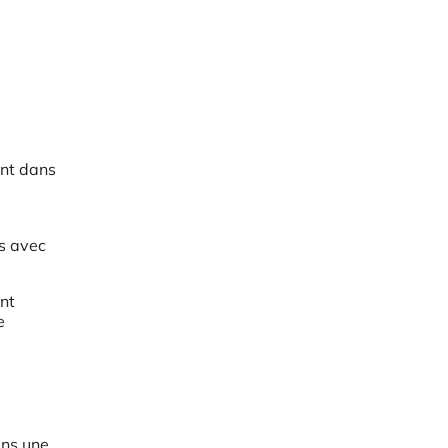
ant dans
rs avec
ent
e
ans une