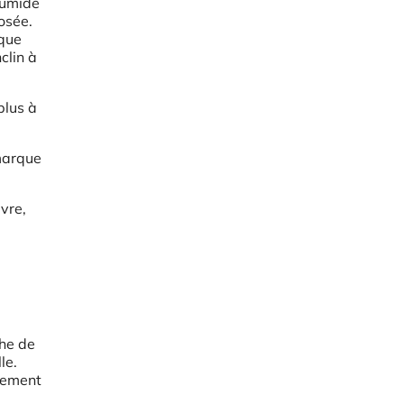
humide
osée.
 que
clin à
plus à
 marque
vre,
che de
le.
ssement