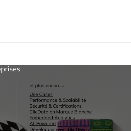
eprises
et plus encore...
Use Cases
Performance & Scalabilité
Sécurité & Certifications
ClicData en Marque Blanche
Embedded Analytics
AI-Powered
Développer avec ClicData