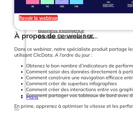
Help Center & Documentation
Revoir le webinar
Nos services
Business Intelligence
À propos de
ce webinar...
Analyse Statistique & ML
Dans ce webinar, notre spécialiste produit partage les
utilisant ClicData. A l’ordre du jour :
Obtenez le bon nombre d’indicateurs de perform
Comment saisir des données directement à parti
Comment construire une navigation efficace entr
Comment créer de superbes infographies
Comment créer des interactions entre vos graph
Comment partager vos tableaux de bord avec des
Plans
En prime, apprenez à optimiser la vitesse et les perf