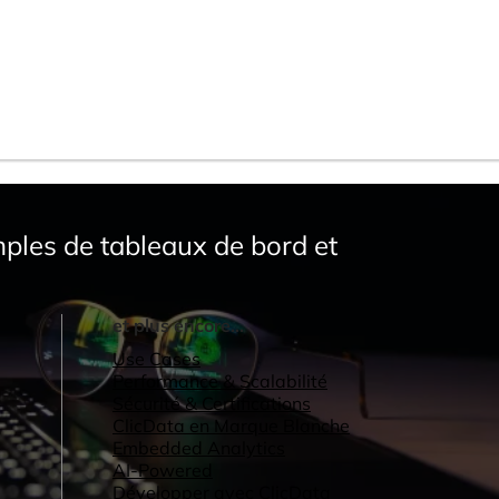
ples de tableaux de bord et
et plus encore...
Use Cases
Performance & Scalabilité
Sécurité & Certifications
ClicData en Marque Blanche
Embedded Analytics
AI-Powered
Développer avec ClicData