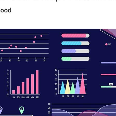
Santé & Pharma
Editeurs Logiciels & SaaS
Agences Marketing
Consulting
et plus encore...
Autres ressources
Tableaux de bord & Rapports