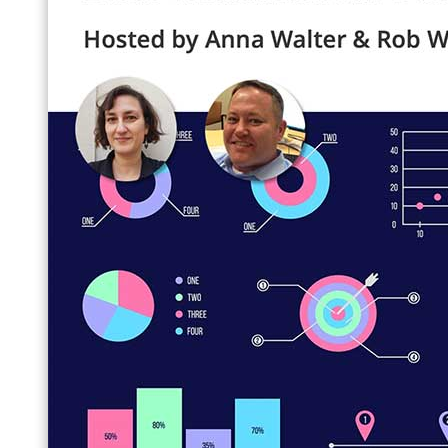
Directeurs des Opérations
Consultants
Chefs de Projet
Responsables Commerciaux
et plus encore...
Ressources
Support
Tous Nos Canaux de Support