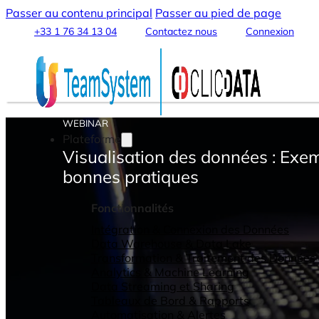
Passer au contenu principal
Passer au pied de page
+33 1 76 34 13 04
Contactez nous
Connexion
WEBINAR
Plateforme
Visualisation des données : Exem
bonnes pratiques
Fonctionnalités
Intégration & Connexion des Données
Data Warehouse & Data Lake
Transformation & Traitement des Données
Analytics & Machine Learning
Data Streaming et Sharing
Tableaux de Bord & Rapports
Automatisation & Alertes