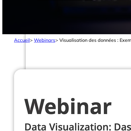
Accueil
>
Webinars
>
Visualisation des données : Exe
Solutions
Votre Rôle
Data Analystes & Engineers
DSI & CTOs
Management & Direction