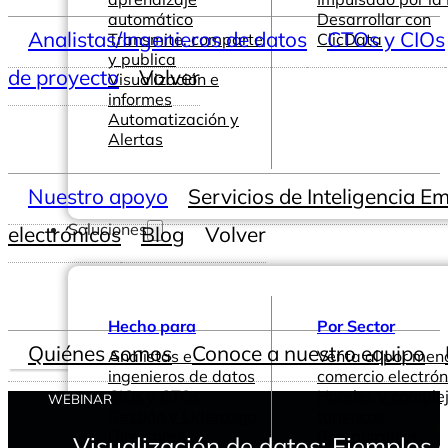
automático
Desarrollar con
Analistas/Ingenieros de datos
CTOs y CIOs
Transmite, comparte
ClicData
y publica
de proyecto
Volver
Visualización e
informes
Automatización y
Alertas
Nuestro apoyo
Servicios de Inteligencia E
Soluciones
electrónicos
Blog
Volver
Hecho para
Por Sector
Quiénes somos
Conoce a nuestro equipo
Analistas e
Venta al por men
ingenieros de datos
comercio electrón
CIOs y CTOs
Hoteles y comple
WEBINAR
Gestión y Liderazgo
turísticos
Directores de
Restaurantes
Visualización de datos: Ejemplos