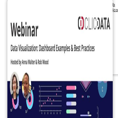
Seminarios web
Libros electrónic
Nuestros servicios
Nuestro Blog
Inteligencia
empresarial
Analítica avanzada y
ML
Precios