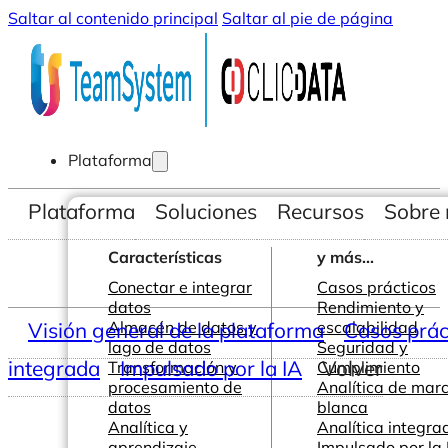
Saltar al contenido principal
Saltar al pie de página
Plataforma
Plataforma
Soluciones
Recursos
Sobre 
Características
y más...
Conectar e integrar
Casos prácticos
datos
Rendimiento y
Visión general de la plataforma
Almacén de datos y
escalabilidad
Casos prác
lago de datos
Seguridad y
integrada
Impulsado por la IA
Volver
Transformación y
Cumplimiento
procesamiento de
Analítica de mar
datos
blanca
Analítica y
Analítica integra
aprendizaje
Impulsado por la 