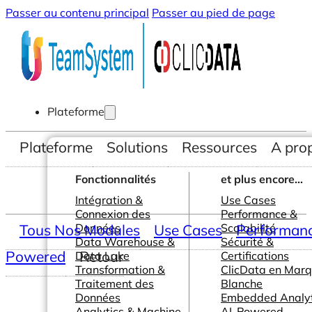
Passer au contenu principal
Passer au pied de page
Plateforme
Plateforme
Solutions
Ressources
A pro
Fonctionnalités
et plus encore...
Intégration &
Use Cases
Connexion des
Performance &
Tous Nos Modules
Données
Use Cases
Scalabilité
Performance
Data Warehouse &
Sécurité &
Powered
Retour
Data Lake
Certifications
Transformation &
ClicData en Mar
Traitement des
Blanche
Données
Embedded Analyt
Analytics & Machine
AI-Powered