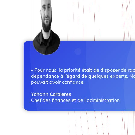
« Pour nous, la priorité était de disposer de r
dépendance à l’égard de quelques experts. Nou
pouvait avoir confiance.
Yohann Corbieres
Chef des finances et de l'administration