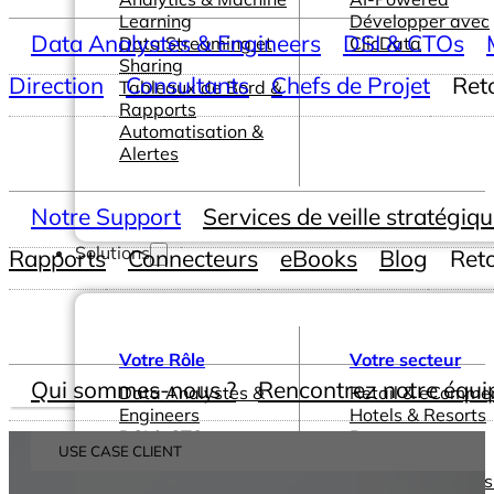
Learning
Développer avec
Data Analystes & Engineers
DSI & CTOs
Data Streaming et
ClicData
Sharing
Direction
Consultants
Chefs de Projet
Ret
Tableaux de Bord &
Rapports
Automatisation &
Alertes
Notre Support
Services de veille stratégiq
Solutions
Rapports
Connecteurs
eBooks
Blog
Ret
Votre Rôle
Votre secteur
Qui sommes-nous ?
Rencontrez notre équi
Data Analystes &
Retail & eComme
Engineers
Hotels & Resorts
DSI & CTOs
Restaurants
USE CASE CLIENT
Management &
Santé & Pharma
Direction
Editeurs Logiciels