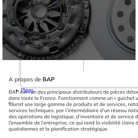
Documentation
Webinars
eBooks
Notre blog
Nos services
Business Intelligence
Analyse Statistique &
ML
A propos de
BAP
Plans
BAP est l’un des principaux distributeurs de pièces dét
dans toute la France. Fonctionnant comme un « guichet un
fournit une large gamme de produits et de services, not
services techniques, par l’intermédiaire d’un réseau nat
des opérations de logistique, d’inventaire et de servi
l’ensemble de l’entreprise, ce qui rend la visibilité clair
quotidiennes et la planification stratégique.