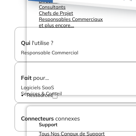
Directeurs des Opérations
Consultants
Chefs de Projet
Responsables Commerciaux
et plus encore...
Qui
l'utilise ?
Responsable Commercial
Fait
pour...
Logiciels SaaS
Services & Conseil
Ressources
Connecteurs
connexes
Support
Tous Nos Canaux de Support