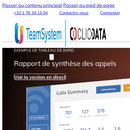
Passer au contenu principal
Passer au pied de page
+33 1 76 34 13 04
Contactez nous
Connexion
EXEMPLE DE TABLEAU DE BORD
Plateforme
Rapport de synthèse des appels
Voir la version en direct
Fonctionnalités
Intégration & Connexion des Données
Data Warehouse & Data Lake
Transformation & Traitement des Données
Analytics & Machine Learning
Data Streaming et Sharing
Tableaux de Bord & Rapports
Automatisation & Alertes