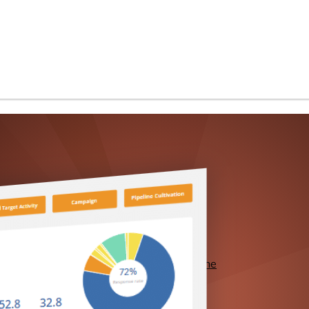
et plus encore...
Use Cases
Performance & Scalabilité
Sécurité & Certifications
ClicData en Marque Blanche
Embedded Analytics
AI-Powered
Développer avec ClicData