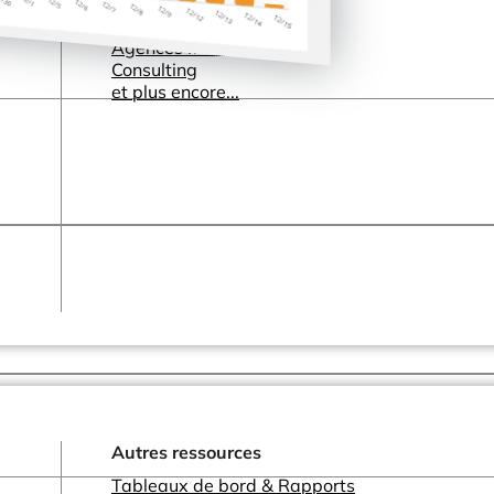
Santé & Pharma
Editeurs Logiciels & SaaS
Agences Marketing
Consulting
et plus encore...
Autres ressources
Tableaux de bord & Rapports