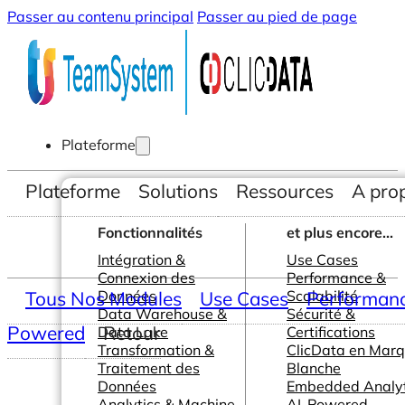
Passer au contenu principal
Passer au pied de page
Plateforme
Plateforme
Solutions
Ressources
A pro
Fonctionnalités
et plus encore...
Intégration &
Use Cases
Connexion des
Performance &
Tous Nos Modules
Données
Use Cases
Scalabilité
Performance
Data Warehouse &
Sécurité &
Powered
Retour
Data Lake
Certifications
Transformation &
ClicData en Mar
Traitement des
Blanche
Données
Embedded Analyt
Analytics & Machine
AI-Powered