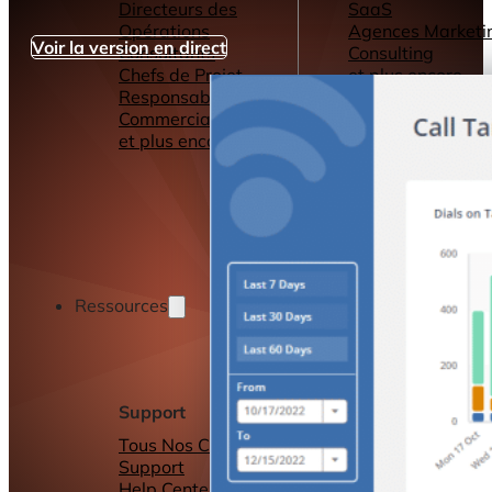
Directeurs des
SaaS
Opérations
Agences Marketi
Voir la version en direct
Consultants
Consulting
Chefs de Projet
et plus encore...
Responsables
Commerciaux
et plus encore...
Ressources
Support
Autres ressource
Tous Nos Canaux de
Tableaux de bord
Support
Rapports
Help Center &
Connecteurs