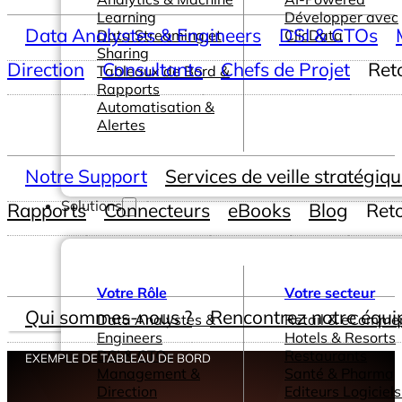
Learning
Développer avec
Data Analystes & Engineers
DSI & CTOs
Data Streaming et
ClicData
Sharing
Direction
Consultants
Chefs de Projet
Ret
Tableaux de Bord &
Rapports
Automatisation &
Alertes
Notre Support
Services de veille stratégiq
Solutions
Rapports
Connecteurs
eBooks
Blog
Ret
Votre Rôle
Votre secteur
Qui sommes-nous ?
Rencontrez notre équi
Data Analystes &
Retail & eComme
Engineers
Hotels & Resorts
DSI & CTOs
Restaurants
EXEMPLE DE TABLEAU DE BORD
Management &
Santé & Pharma
Direction
Editeurs Logiciels