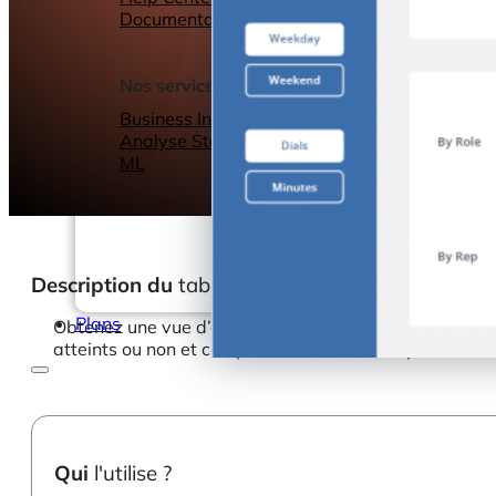
Documentation
Webinars
eBooks
Notre blog
Nos services
Business Intelligence
Analyse Statistique &
ML
Description du
tableau de bord
Plans
Obtenez une vue d’ensemble rapide de l’activité d’appe
atteints ou non et comparez facilement les performanc
Qui
l'utilise ?