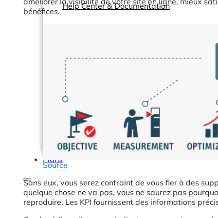
améliorer la visibilité de votre site en ligne, mieux sa
Help Center & Documentation
bénéfices.
Nos services
Business Intelligence
Analyse Statistique & ML
Plans
Source
Sans eux, vous serez contraint de vous fier à des supp
quelque chose ne va pas, vous ne saurez pas pourquoi.
reproduire. Les KPI fournissent des informations précis