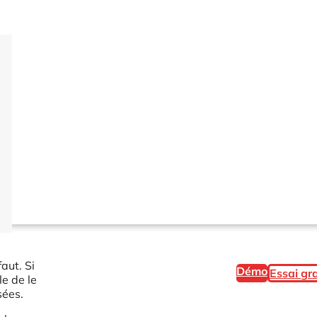
aut. Si
Démo
Essai gra
e de le
sées.