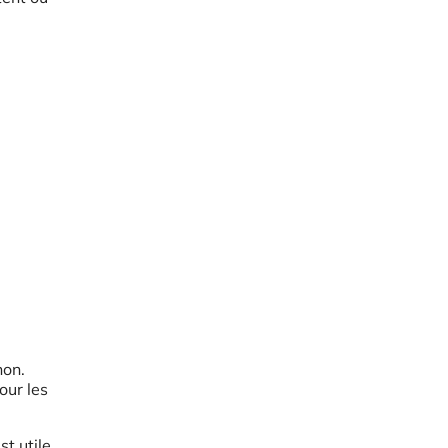
non.
our les
t utile.