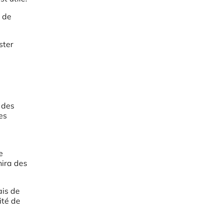
s de
ster
 des
es
e
nira des
ais de
ité de