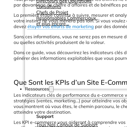
Directeurs des Opérations
par davantage de chiffre d’affaires et de bénéfices p
Consultants
Chefs de Projet
La première étape consiste à suivre, mesurer et analy
Responsables Commerciaux
votre instinct ne vous mènera pas loin. Si vous voulez 
et plus encore...
devez
étayer vos efforts de marketing
par des données
Sans ces informations, vous ne serez pas en mesure de
ou quelles activités produisent de la valeur.
Dans ce guide, vous découvrirez les indicateurs clés
générer des informations exploitables que vous pourre
Que Sont les KPIs d’un Site E-Comm
Ressources
Les indicateurs clés de performance du e-commerce vo
stratégies (ventes, marketing…) pour atteindre vos o
vous montrent où vous êtes, le chemin parcouru, le chem
atteindre votre destination.
Support
Les KPI e-commerce vous aideront à comprendre vos 
Tous Nos Canaux de Support