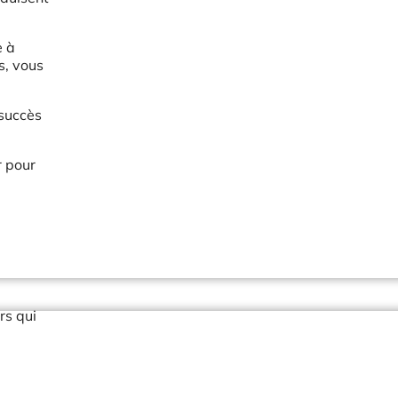
e à
s, vous
 succès
r pour
rs qui