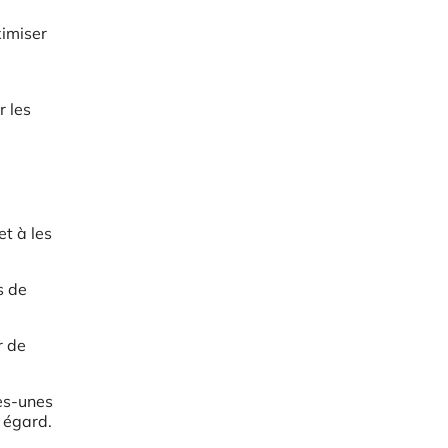
ximiser
r les
t à les
s de
r de
ues-unes
 égard.