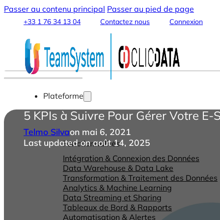
Passer au contenu principal
Passer au pied de page
+33 1 76 34 13 04
Contactez nous
Connexion
Plateforme
5 KPIs à Suivre Pour Gérer Votre E-
Telmo Silva
on mai 6, 2021
Last updated on août 14, 2025
Fonctionnalités
Intégration & Connexion des Données
Data Warehouse & Data Lake
Transformation & Traitement des Données
Analytics & Machine Learning
Data Streaming et Sharing
Tableaux de Bord & Rapports
Automatisation & Alertes