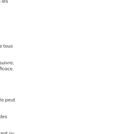
 les
de tous
suivre.
ficace.
ée peut
 des
tent ou