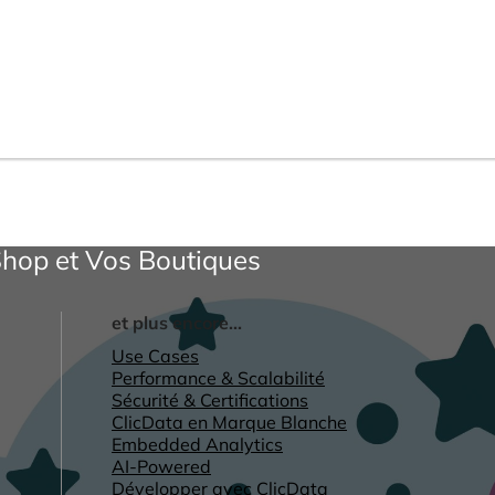
Shop et Vos Boutiques
et plus encore...
Use Cases
Performance & Scalabilité
Sécurité & Certifications
ClicData en Marque Blanche
Embedded Analytics
AI-Powered
Développer avec ClicData