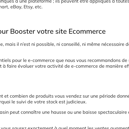
ifiques à une plateforme ; ils peuvent être appliqués à toutes
rt, eBay, Etsy, etc.
our Booster votre site Ecommerce
, mais il n’est ni possible, ni conseillé, ni même nécessaire 
ssentiels pour le e-commerce que nous vous recommandons de 
nt à faire évoluer votre activité de e-commerce de manière ef
t et combien de produits vous vendez sur une période donn
quoi le suivi de votre stock est judicieux.
asin peut connaître une hausse ou une baisse spectaculaire
s, vous saurez exactement à quel moment les ventes augmen