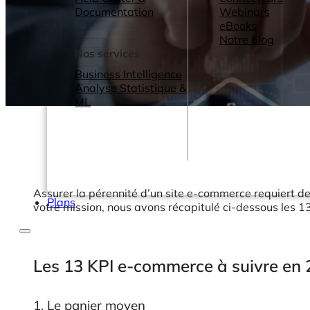
Documentation
Webinars
eBooks
Notre blog
Nos services
Business Intelligence
Analyse Statistique &
ML
Assurer la pérennité d’un site e-commerce requiert 
Plans
votre mission, nous avons récapitulé ci-dessous les 1
Les 13 KPI e-commerce à suivre en
1. Le panier moyen