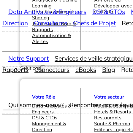
Learning
Développer avec
Data Analystes & Engineers
DSI & CTOs
Data Streaming et
ClicData
Sharing
Direction
Consultants
Chefs de Projet
Ret
Tableaux de Bord &
Rapports
Automatisation &
Alertes
Notre Support
Services de veille stratégiq
Solutions
Rapports
Connecteurs
eBooks
Blog
Ret
Votre Rôle
Votre secteur
Qui sommes-nous ?
Rencontrez notre équi
Data Analystes &
Retail & eComme
Engineers
Hotels & Resorts
DSI & CTOs
Restaurants
Management &
Santé & Pharma
Direction
Editeurs Logiciels