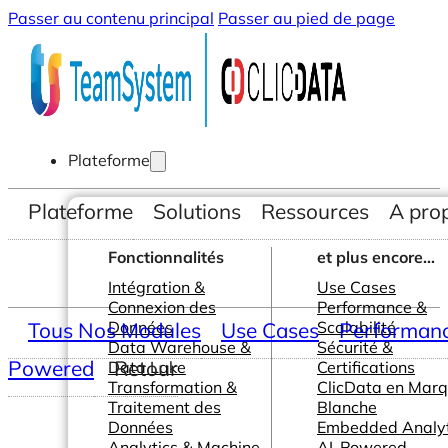
Passer au contenu principal
Passer au pied de page
Plateforme
Plateforme
Solutions
Ressources
A pro
Fonctionnalités
et plus encore...
Intégration &
Use Cases
Connexion des
Performance &
Tous Nos Modules
Données
Use Cases
Scalabilité
Performance
Data Warehouse &
Sécurité &
Powered
Retour
Data Lake
Certifications
Transformation &
ClicData en Mar
Traitement des
Blanche
Données
Embedded Analyt
Analytics & Machine
AI-Powered