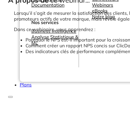
À propos de
ce webinar...
Documentation
Webinars
eBooks
Lorsqu’il s’agit de mesurer la satisfaction des client
Notre blog
promoteurs actifs de votre marque, mais révèle égalem
Nos services
Dans ce webinaire, vous apprendrez :
Business Intelligence
Analyse Statistique &
Pourquoi le NPS est-il important pour la croissan
ML
Comment créer un rapport NPS concis sur ClicD
Des indicateurs clés de performance complémenta
Plans