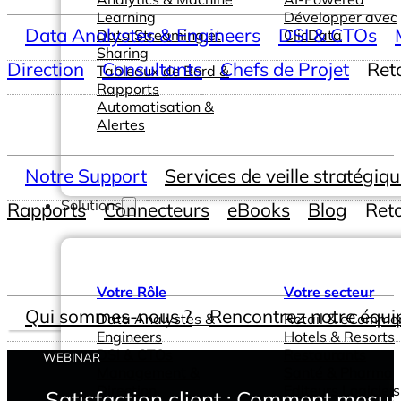
Learning
Développer avec
Data Analystes & Engineers
DSI & CTOs
Data Streaming et
ClicData
Sharing
Direction
Consultants
Chefs de Projet
Ret
Tableaux de Bord &
Rapports
Automatisation &
Alertes
Notre Support
Services de veille stratégiq
Solutions
Rapports
Connecteurs
eBooks
Blog
Ret
Votre Rôle
Votre secteur
Qui sommes-nous ?
Rencontrez notre équi
Data Analystes &
Retail & eComme
Engineers
Hotels & Resorts
DSI & CTOs
Restaurants
WEBINAR
Management &
Santé & Pharma
Direction
Editeurs Logiciels
Satisfaction client : Comment mesure