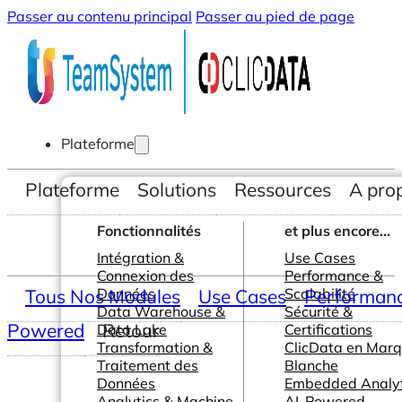
Passer au contenu principal
Passer au pied de page
Plateforme
Plateforme
Solutions
Ressources
A pro
Fonctionnalités
et plus encore...
Intégration &
Use Cases
Connexion des
Performance &
Tous Nos Modules
Données
Use Cases
Scalabilité
Performance
Data Warehouse &
Sécurité &
Powered
Retour
Data Lake
Certifications
Transformation &
ClicData en Mar
Traitement des
Blanche
Données
Embedded Analyt
Analytics & Machine
AI-Powered