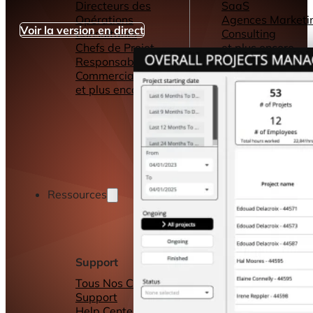
Directeurs des
SaaS
Opérations
Agences Marketi
Voir la version en direct
Consultants
Consulting
Chefs de Projet
et plus encore...
Responsables
Commerciaux
et plus encore...
Ressources
Support
Autres ressource
Tous Nos Canaux de
Tableaux de bord
Support
Rapports
Help Center &
Connecteurs