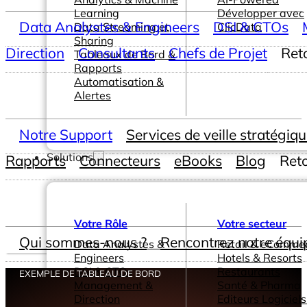
Learning
Développer avec
Data Analystes & Engineers
DSI & CTOs
Data Streaming et
ClicData
Sharing
Direction
Consultants
Chefs de Projet
Ret
Tableaux de Bord &
Rapports
Automatisation &
Alertes
Notre Support
Services de veille stratégiq
Solutions
Rapports
Connecteurs
eBooks
Blog
Ret
Votre Rôle
Votre secteur
Qui sommes-nous ?
Rencontrez notre équi
Data Analystes &
Retail & eComme
Engineers
Hotels & Resorts
DSI & CTOs
Restaurants
EXEMPLE DE TABLEAU DE BORD
Management &
Santé & Pharma
Direction
Editeurs Logiciels