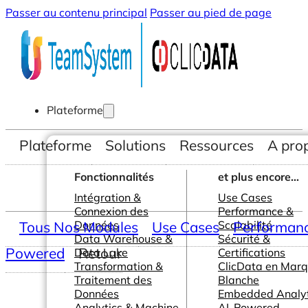
Passer au contenu principal
Passer au pied de page
Plateforme
Plateforme
Solutions
Ressources
A pro
Fonctionnalités
et plus encore...
Intégration &
Use Cases
Connexion des
Performance &
Tous Nos Modules
Données
Use Cases
Scalabilité
Performance
Data Warehouse &
Sécurité &
Powered
Retour
Data Lake
Certifications
Transformation &
ClicData en Mar
Traitement des
Blanche
Données
Embedded Analyt
Analytics & Machine
AI-Powered