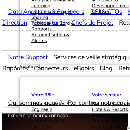
Learning
Développer avec
Data Analystes & Engineers
DSI & CTOs
Data Streaming et
ClicData
Sharing
Direction
Consultants
Chefs de Projet
Ret
Tableaux de Bord &
Rapports
Automatisation &
Alertes
Notre Support
Services de veille stratégiq
Solutions
Rapports
Connecteurs
eBooks
Blog
Ret
Votre Rôle
Votre secteur
Qui sommes-nous ?
Rencontrez notre équi
Data Analystes &
Retail & eComme
Engineers
Hotels & Resorts
DSI & CTOs
Restaurants
EXEMPLE DE TABLEAU DE BORD
Management &
Santé & Pharma
Direction
Editeurs Logiciels