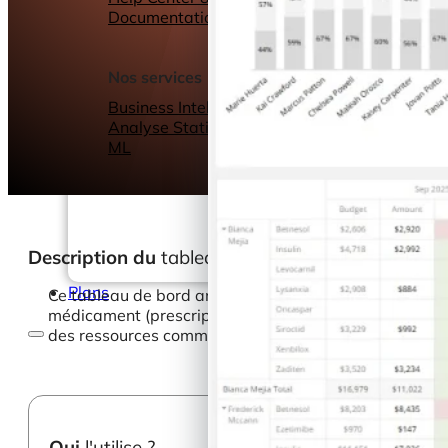
Documentation
Webinars
eBooks
Notre blog
Nos services
Business Intelligence
Analyse Statistique &
ML
Description du
tableau de bord
Plans
Ce tableau de bord analyse la portée, la fréquence e
médicament (prescription ou non), la contribution des 
des ressources commerciales.
Qui
l'utilise ?