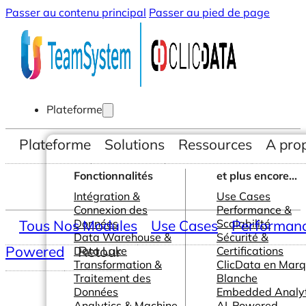
Passer au contenu principal
Passer au pied de page
Plateforme
Plateforme
Solutions
Ressources
A pro
Fonctionnalités
et plus encore...
Intégration &
Use Cases
Connexion des
Performance &
Tous Nos Modules
Données
Use Cases
Scalabilité
Performance
Data Warehouse &
Sécurité &
Powered
Retour
Data Lake
Certifications
Transformation &
ClicData en Mar
Traitement des
Blanche
Données
Embedded Analyt
Analytics & Machine
AI-Powered