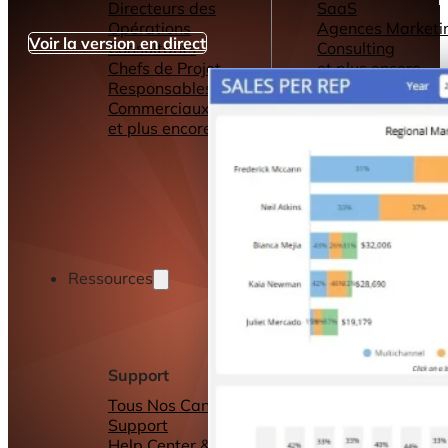
Directeurs des
SaaS
Opérations
Agences Marketi
Voir la version en direct
Consultants
Consulting
Chefs de Projet
et plus encore...
Responsables
Commerciaux
et plus encore...
Ressources
Support
Autres ressource
Tous Nos Canaux de
Tableaux de bord
Support
Rapports
Help Center &
Connecteurs