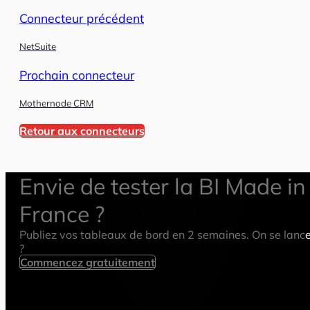
Connecteur précédent
NetSuite
Prochain connecteur
Mothernode CRM
Retour aux connecteurs
Envie de tester la BI Made in
France ?
Publiez vos tableaux de bord en 2 semaines. On se lanc
?
Commencez gratuitement