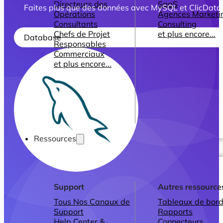
Directeurs des
SaaS
Faites plus que des données avec MySQL et ClicData
Opérations
Agences Marketi
Consultants
Consulting
Chefs de Projet
et plus encore...
Database
Responsables
Commerciaux
et plus encore...
Ressources
Support
Autres ressource
Tous Nos Canaux de
Tableaux de bord
Support
Rapports
Help Center &
Connecteurs