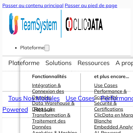
Passer au contenu principal
Passer au pied de page
Plateforme
Plateforme
Solutions
Ressources
A pro
Fonctionnalités
et plus encore...
Intégration &
Use Cases
Connexion des
Performance &
Tous Nos Modules
Données
Use Cases
Scalabilité
Performance
Data Warehouse &
Sécurité &
Powered
Retour
Data Lake
Certifications
Transformation &
ClicData en Mar
Traitement des
Blanche
Données
Embedded Analyt
Analytics & Machine
AI-Powered