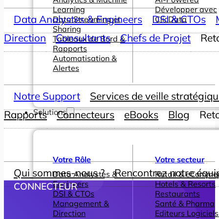
Learning
Développer avec
Data Analystes & Engineers
DSI & CTOs
Data Streaming et
ClicData
Sharing
Direction
Consultants
Chefs de Projet
Ret
Tableaux de Bord &
Rapports
Automatisation &
Alertes
Notre Support
Services de veille stratégiq
Solutions
Rapports
Connecteurs
eBooks
Blog
Ret
Votre Rôle
Votre secteur
Qui sommes-nous ?
Rencontrez notre équi
Data Analystes &
Retail & eComme
Engineers
Hotels & Resorts
CONNECTEUR
DSI & CTOs
Restaurants
Management &
Santé & Pharma
Direction
Editeurs Logiciels