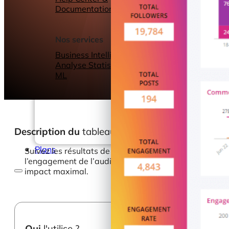
Documentation
Webinars
eBooks
Notre blog
Nos services
Business Intelligence
Analyse Statistique &
ML
Description du
tableau de bord
Plans
Suivez les résultats de votre stratégie Instagram ave
l’engagement de l’audience par segment et par foncti
impact maximal.
Qui
l'utilise ?