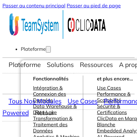
Passer au contenu principal
Passer au pied de page
Plateforme
Plateforme
Solutions
Ressources
A pro
Fonctionnalités
et plus encore...
Intégration &
Use Cases
Connexion des
Performance &
Tous Nos Modules
Données
Use Cases
Scalabilité
Performance
Data Warehouse &
Sécurité &
Powered
Retour
Data Lake
Certifications
Transformation &
ClicData en Mar
Traitement des
Blanche
Données
Embedded Analyt
Analytics & Machine
AI-Powered