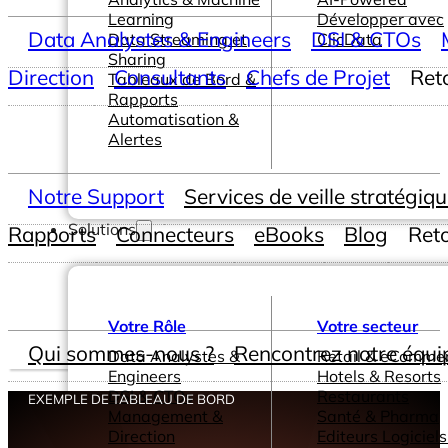
Learning
Développer avec
Data Analystes & Engineers
DSI & CTOs
Data Streaming et
ClicData
Sharing
Direction
Consultants
Chefs de Projet
Ret
Tableaux de Bord &
Rapports
Automatisation &
Alertes
Notre Support
Services de veille stratégiq
Solutions
Rapports
Connecteurs
eBooks
Blog
Ret
Votre Rôle
Votre secteur
Qui sommes-nous ?
Rencontrez notre équi
Data Analystes &
Retail & eComme
Engineers
Hotels & Resorts
DSI & CTOs
Restaurants
EXEMPLE DE TABLEAU DE BORD
Management &
Santé & Pharma
Direction
Editeurs Logiciels