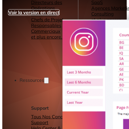
Directeurs des
SaaS
Opérations
Agences Marketi
Voir la version en direct
Consultants
Consulting
Chefs de Projet
et plus encore...
Responsables
Commerciaux
et plus encore...
Ressources
Support
Autres ressource
Tous Nos Canaux de
Tableaux de bord
Support
Rapports
Help Center &
Connecteurs