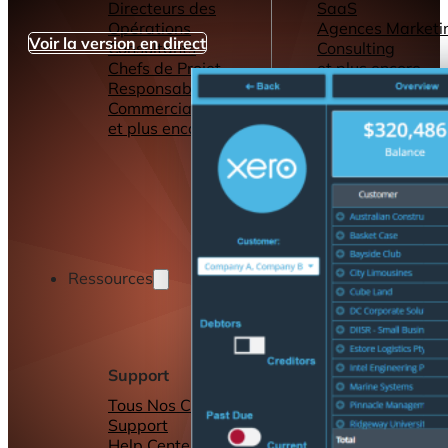
Directeurs des
SaaS
Opérations
Agences Marketi
Voir la version en direct
Consultants
Consulting
Chefs de Projet
et plus encore...
Responsables
Commerciaux
et plus encore...
Ressources
Support
Autres ressource
Tous Nos Canaux de
Tableaux de bord
Support
Rapports
Help Center &
Connecteurs