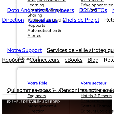
Learning
Développer avec
Data Analystes & Engineers
DSI & CTOs
Data Streaming et
ClicData
Sharing
Direction
Consultants
Chefs de Projet
Ret
Tableaux de Bord &
Rapports
Automatisation &
Alertes
Notre Support
Services de veille stratégiq
Solutions
Rapports
Connecteurs
eBooks
Blog
Ret
Votre Rôle
Votre secteur
Qui sommes-nous ?
Rencontrez notre équi
Data Analystes &
Retail & eComme
Engineers
Hotels & Resorts
DSI & CTOs
Restaurants
EXEMPLE DE TABLEAU DE BORD
Management &
Santé & Pharma
Direction
Editeurs Logiciels