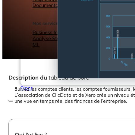
Documentation
Webinars
eBooks
Notre blog
Nos services
Business Intelligence
Analyse Statistique &
ML
Description du
tableau de bord
Plans
Suivez les comptes clients, les comptes fournisseurs, l
L’association de ClicData et de Xero crée un niveau ét
une vue en temps réel des finances de l’entreprise.
Qui
l'utilise ?