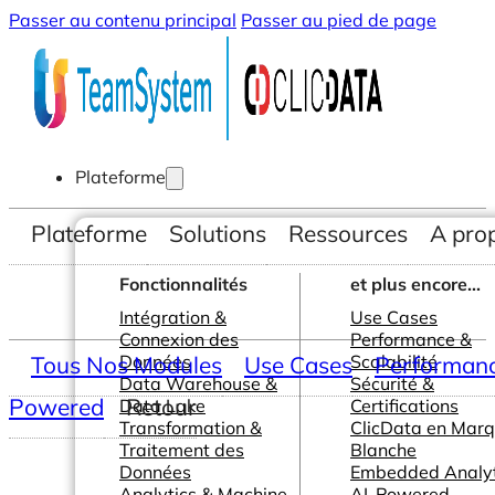
Passer au contenu principal
Passer au pied de page
Plateforme
Plateforme
Solutions
Ressources
A pro
Fonctionnalités
et plus encore...
Intégration &
Use Cases
Connexion des
Performance &
Tous Nos Modules
Données
Use Cases
Scalabilité
Performance
Data Warehouse &
Sécurité &
Powered
Retour
Data Lake
Certifications
Transformation &
ClicData en Mar
Traitement des
Blanche
Données
Embedded Analyt
Analytics & Machine
AI-Powered