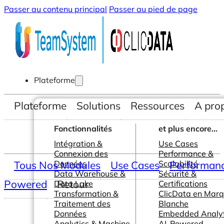
Passer au contenu principal
Passer au pied de page
Plateforme
Plateforme
Solutions
Ressources
A pro
Fonctionnalités
et plus encore...
Intégration &
Use Cases
Connexion des
Performance &
Tous Nos Modules
Données
Use Cases
Scalabilité
Performance
Data Warehouse &
Sécurité &
Powered
Retour
Data Lake
Certifications
Transformation &
ClicData en Mar
Traitement des
Blanche
Données
Embedded Analyt
Analytics & Machine
AI-Powered