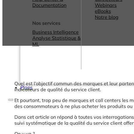
Documentation
Webinars
eBooks
Notre blog
Nos services
Business Intelligence
Analyse Statistique &
ML
Quel est l’objectif commun des marques et leur partenai
Plans
indicateurs de qualité du service client.
Et pourtant, trop peu de marques et call centers les 
des consommateurs à ne plus acheter les produits ou 
Dans cet article on répond à toutes vos interrogations
suivi systématique de la qualité du service client offert
On y va ?