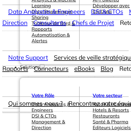
Learning
Développer avec
Data Analystes & Engineers
DSI & CTOs
Data Streaming et
ClicData
Sharing
Direction
Consultants
Chefs de Projet
Ret
Tableaux de Bord &
Rapports
Automatisation &
Alertes
Notre Support
Services de veille stratégiq
Solutions
Rapports
Connecteurs
eBooks
Blog
Ret
Votre Rôle
Votre secteur
Qui sommes-nous ?
Rencontrez notre équi
Data Analystes &
Retail & eComme
Engineers
Hotels & Resorts
DSI & CTOs
Restaurants
Management &
Santé & Pharma
Direction
Editeurs Logiciels