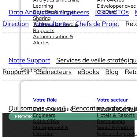
Learning
Développer avec
Data Analystes & Engineers
DSI & CTOs
Data Streaming et
ClicData
Sharing
Direction
Consultants
Chefs de Projet
Ret
Tableaux de Bord &
Rapports
Automatisation &
Alertes
Notre Support
Services de veille stratégiq
Solutions
Rapports
Connecteurs
eBooks
Blog
Ret
Votre Rôle
Votre secteur
Qui sommes-nous ?
Rencontrez notre équi
Data Analystes &
Retail & eComme
Engineers
Hotels & Resorts
EBOOK
DSI & CTOs
Restaurants
Management &
Santé & Pharma
Direction
Editeurs Logiciels