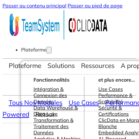
Passer au contenu principal
Passer au pied de page
Plateforme
Plateforme
Solutions
Ressources
A pro
Fonctionnalités
et plus encore...
Intégration &
Use Cases
Connexion des
Performance &
Tous Nos Modules
Données
Use Cases
Scalabilité
Performance
Data Warehouse &
Sécurité &
Powered
Retour
Data Lake
Certifications
Transformation &
ClicData en Mar
Traitement des
Blanche
Données
Embedded Analyt
Analytics & Machine
AI-Powered