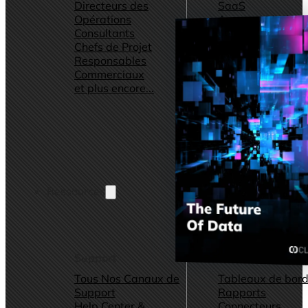
Directeurs des
SaaS
Opérations
Agences Marketi
Consultants
Consulting
Chefs de Projet
et plus encore...
Responsables
Commerciaux
et plus encore...
Ressources
Support
Autres ressource
Tous Nos Canaux de
Tableaux de bord
Support
Rapports
Help Center &
Connecteurs