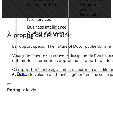
Documentation
Webinars
eBooks
Notre blog
Nos services
Business Intelligence
Analyse Statistique &
À propos de
cet eBook
ML
Le rapport spécial The Future of Data, publié dans le 
Vous y découvrirez la nouvelle discipline de l' »infocon
obtenir des informations approfondies à partir de do
Ce rapport présente également un examen des dilemmes 
Plans
évidence le volume de données généré en une seule j
Partagez-le
via