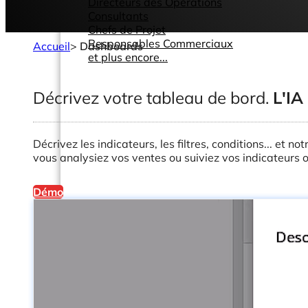
Directeurs des Opérations
Consultants
Chefs de Projet
Responsables Commerciaux
Accueil
>
Dashboards
et plus encore...
Décrivez votre tableau de bord.
L'IA
Décrivez les indicateurs, les filtres, conditions... et 
vous analysiez vos ventes ou suiviez vos indicateurs
Démo
Ressources
Support
Tous Nos Canaux de Support