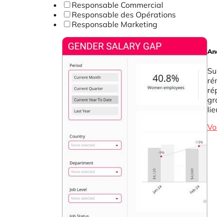
Responsable Commercial
Responsable des Opérations
Responsable Marketing
Ana
Su
ré
ré
gr
lie
Vo