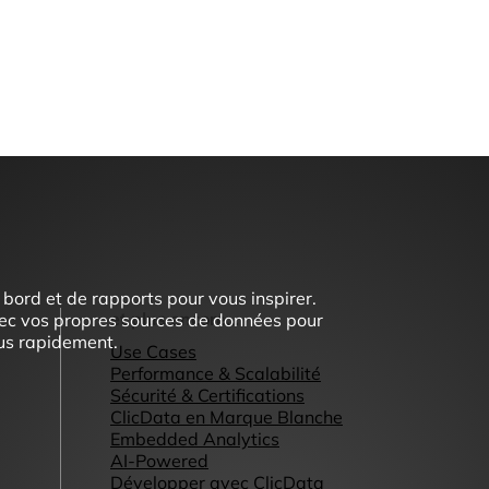
ord et de rapports pour vous inspirer.
et plus encore...
ec vos propres sources de données pour
lus rapidement.
Use Cases
Performance & Scalabilité
Sécurité & Certifications
ClicData en Marque Blanche
Embedded Analytics
AI-Powered
Développer avec ClicData