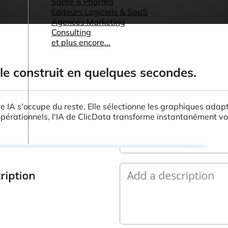
Santé & Pharma
Editeurs Logiciels & SaaS
Agences Marketing
Consulting
et plus encore...
 le construit en quelques secondes.
notre IA s'occupe du reste. Elle sélectionne les graphiques ada
 opérationnels, l'IA de ClicData transforme instantanément 
Autres ressources
Tableaux de bord & Rapports