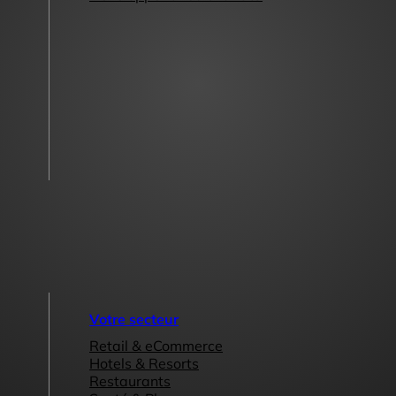
Votre secteur
Retail & eCommerce
Hotels & Resorts
Restaurants