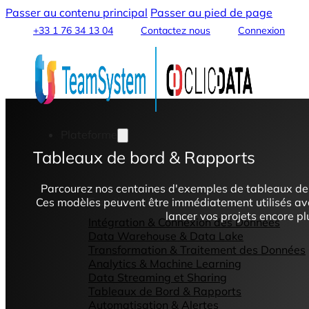
Passer au contenu principal
Passer au pied de page
+33 1 76 34 13 04
Contactez nous
Connexion
Plateforme
Tableaux de bord & Rapports
Parcourez nos centaines d'exemples de tableaux de b
Fonctionnalités
Ces modèles peuvent être immédiatement utilisés av
lancer vos projets encore p
Intégration & Connexion des Données
Data Warehouse & Data Lake
Transformation & Traitement des Données
Analytics & Machine Learning
Data Streaming et Sharing
Tableaux de Bord & Rapports
Automatisation & Alertes