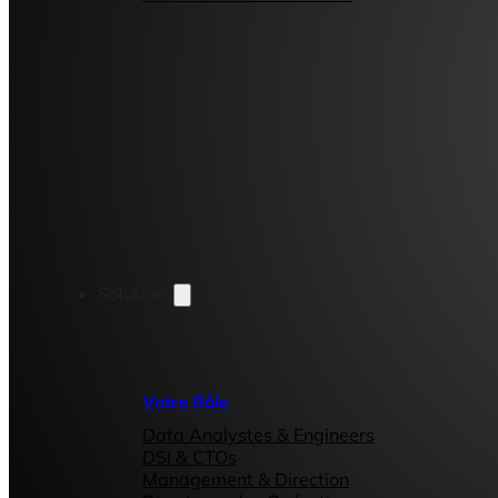
Solutions
Votre Rôle
Data Analystes & Engineers
DSI & CTOs
Management & Direction