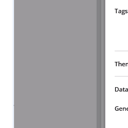
Help Center & Documentation
Nos services
Business Intelligence
Analyse Statistique & ML
Plans