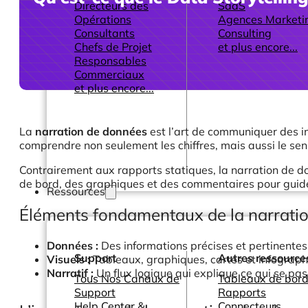
Directeurs des
SaaS
Opérations
Agences Marketi
Consultants
Consulting
Chefs de Projet
et plus encore...
Responsables
Commerciaux
et plus encore...
La
narration de données
est l’art de communiquer des in
comprendre non seulement les chiffres, mais aussi le sens
Contrairement aux rapports statiques, la narration de do
de bord, des graphiques et des commentaires pour guider
Ressources
Éléments fondamentaux de la narrati
Données :
Des informations précises et pertinentes 
Support
Autres ressource
Visuels :
Tableaux, graphiques, cartes et infographi
Narratif :
Un flux logique qui explique ce qui se pas
Tous Nos Canaux de
Tableaux de bord
Support
Rapports
Help Center &
Connecteurs