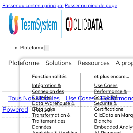
Passer au contenu principal
Passer au pied de page
Plateforme
Plateforme
Solutions
Ressources
A pro
Fonctionnalités
et plus encore...
Intégration &
Use Cases
Connexion des
Performance &
Tous Nos Modules
Données
Use Cases
Scalabilité
Performance
Data Warehouse &
Sécurité &
Powered
Retour
Data Lake
Certifications
Transformation &
ClicData en Mar
Traitement des
Blanche
Données
Embedded Analyt
Analytics & Machine
AI-Powered