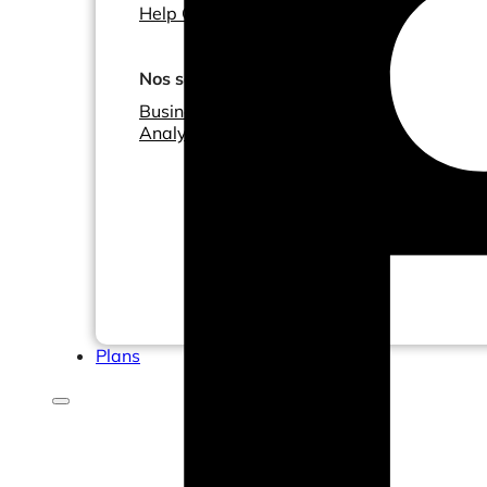
Help Center & Documentation
Nos services
Business Intelligence
Analyse Statistique & ML
Plans