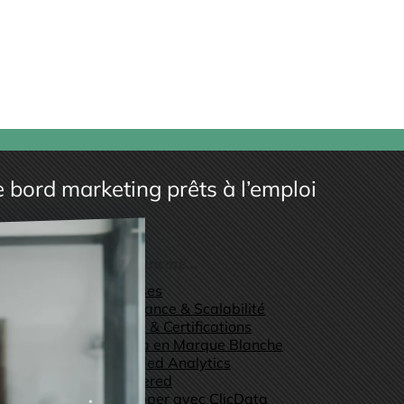
bord marketing prêts à l’emploi
et plus encore...
Use Cases
Performance & Scalabilité
Sécurité & Certifications
ClicData en Marque Blanche
Embedded Analytics
AI-Powered
Développer avec ClicData