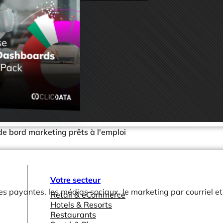
e bord marketing prêts à l'emploi
Votre secteur
payantes, les médias sociaux, le marketing par courriel et l’
Retail & eCommerce
Hotels & Resorts
Restaurants