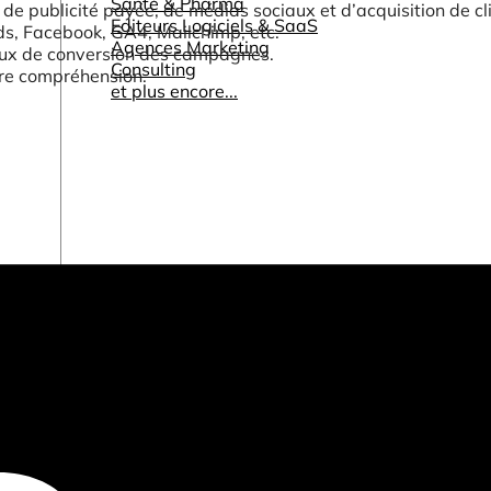
Santé & Pharma
 publicité payée, de médias sociaux et d’acquisition de cli
Editeurs Logiciels & SaaS
ds, Facebook, GA4, Mailchimp, etc.
Agences Marketing
aux de conversion des campagnes.
Consulting
eure compréhension.
et plus encore...
Autres ressources
Tableaux de bord & Rapports