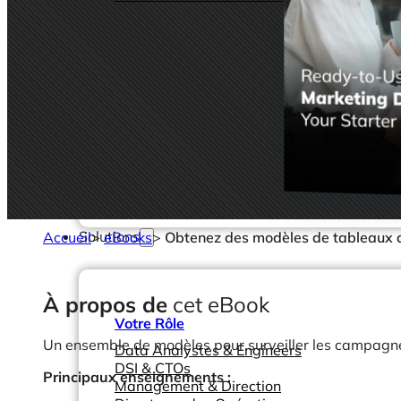
Solutions
Accueil
>
eBooks
>
Obtenez des modèles de tableaux d
À propos de
cet eBook
Votre Rôle
Un ensemble de modèles pour surveiller les campagnes 
Data Analystes & Engineers
DSI & CTOs
Principaux enseignements :
Management & Direction