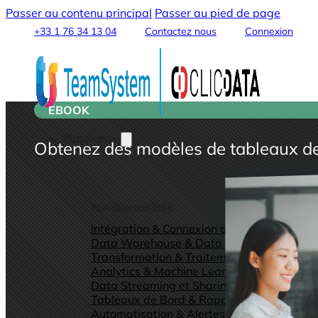
Passer au contenu principal
Passer au pied de page
+33 1 76 34 13 04
Contactez nous
Connexion
EBOOK
Plateforme
Obtenez des modèles de tableaux de 
Fonctionnalités
Intégration & Connexion des Données
Data Warehouse & Data Lake
Transformation & Traitement des Données
Analytics & Machine Learning
Data Streaming et Sharing
Tableaux de Bord & Rapports
Automatisation & Alertes