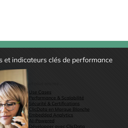
es et indicateurs clés de performance
et plus encore...
Use Cases
Performance & Scalabilité
Sécurité & Certifications
ClicData en Marque Blanche
Embedded Analytics
AI-Powered
Développer avec ClicData