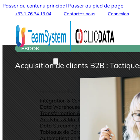
Passer au contenu principal
Passer au pied de page
+33 1 76 34 13 04
Contactez nous
Connexion
EBOOK
Plateforme
Acquisition de clients B2B : Tactiqu
Fonctionnalités
Intégration & Connexion des Données
Data Warehouse & Data Lake
Transformation & Traitement des Données
Analytics & Machine Learning
Data Streaming et Sharing
Tableaux de Bord & Rapports
Automatisation & Alertes