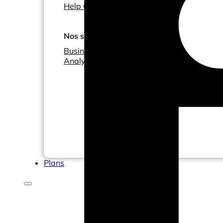
Help Center & Documentation
Nos services
Business Intelligence
Analyse Statistique & ML
Plans