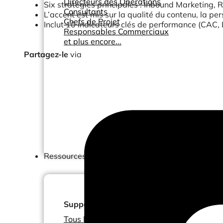
Directeurs des Opérations
Six stratégies principales : Inbound Marketing,
Consultants
L’accent est mis sur la qualité du contenu, la pers
Chefs de Projet
Inclut 10 indicateurs clés de performance (CAC, L
Responsables Commerciaux
et plus encore...
Partagez-le
via
Ressources
Support
Tous Nos Canaux de Support