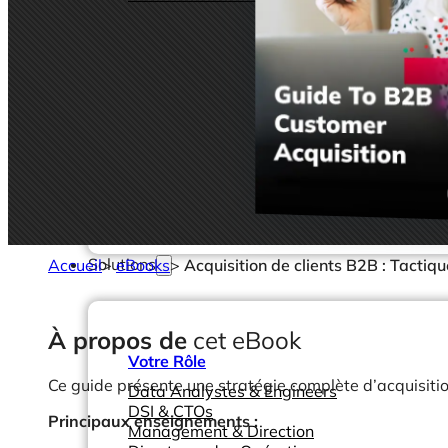
Solutions
Accueil
>
eBooks
>
Acquisition de clients B2B : Tactiq
À propos de
cet eBook
Votre Rôle
Ce guide présente une stratégie complète d’acquisition
Data Analystes & Engineers
DSI & CTOs
Principaux enseignements :
Management & Direction