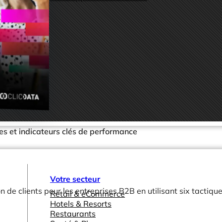
ues et indicateurs clés de performance
Votre secteur
 de clients pour les entreprises B2B en utilisant six tactiq
Retail & eCommerce
Hotels & Resorts
Restaurants