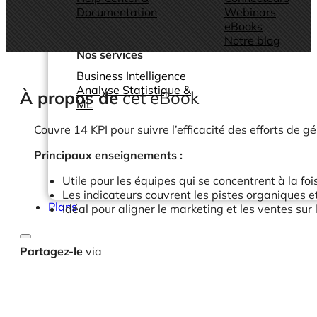
Documentation
Webinars
eBooks
Notre blog
Nos services
Business Intelligence
Analyse Statistique &
À propos de
cet eBook
ML
Couvre 14 KPI pour suivre l’efficacité des efforts de 
Principaux enseignements :
Utile pour les équipes qui se concentrent à la foi
Les indicateurs couvrent les pistes organiques et
Plans
Idéal pour aligner le marketing et les ventes sur 
Partagez-le
via