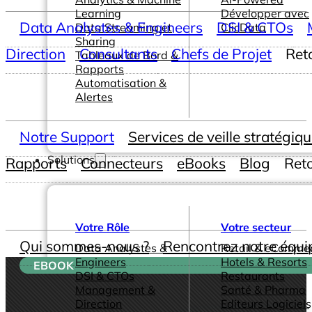
Learning
Développer avec
Data Analystes & Engineers
DSI & CTOs
Data Streaming et
ClicData
Sharing
Direction
Consultants
Chefs de Projet
Ret
Tableaux de Bord &
Rapports
Automatisation &
Alertes
Notre Support
Services de veille stratégiq
Solutions
Rapports
Connecteurs
eBooks
Blog
Ret
Votre Rôle
Votre secteur
Qui sommes-nous ?
Rencontrez notre équi
Data Analystes &
Retail & eComme
Engineers
Hotels & Resorts
EBOOK
DSI & CTOs
Restaurants
Management &
Santé & Pharma
Direction
Editeurs Logiciels