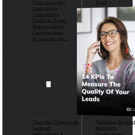
Directeurs des
SaaS
Opérations
Agences Marketi
Consultants
Consulting
Chefs de Projet
et plus encore...
Responsables
Commerciaux
et plus encore...
Ressources
Support
Autres ressource
Tous Nos Canaux de
Tableaux de bord
Support
Rapports
Help Center &
Connecteurs