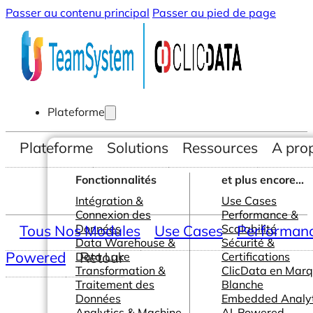
Passer au contenu principal
Passer au pied de page
Plateforme
Plateforme
Solutions
Ressources
A pro
Fonctionnalités
et plus encore...
Intégration &
Use Cases
Connexion des
Performance &
Tous Nos Modules
Données
Use Cases
Scalabilité
Performance
Data Warehouse &
Sécurité &
Powered
Retour
Data Lake
Certifications
Transformation &
ClicData en Mar
Traitement des
Blanche
Données
Embedded Analyt
Analytics & Machine
AI-Powered