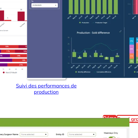
Suivi des performances de
production
Démo
Essai gra