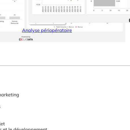
Analyse périopératoire
marketing
s
jet
ls et le développement