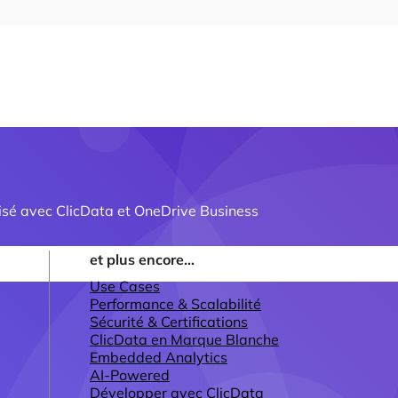
isé avec ClicData et OneDrive Business
et plus encore...
Use Cases
Performance & Scalabilité
Sécurité & Certifications
ClicData en Marque Blanche
Embedded Analytics
AI-Powered
Développer avec ClicData