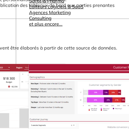
Santé & Pharma
ublication des tableaux de bord aux parties prenantes
Editeurs Logiciels & SaaS
Agences Marketing
Consulting
et plus encore...
ent être élaborés à partir de cette source de données.
Autres ressources
Tableaux de bord & Rapports