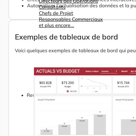
Directeurs des Opérations
Automatiser l’actualisation des données et la p
Consultants
Chefs de Projet
Responsables Commerciaux
et plus encore...
Exemples de tableaux de bord
Voici quelques exemples de tableaux de bord qui peuv
Ressources
Support
Tous Nos Canaux de Support