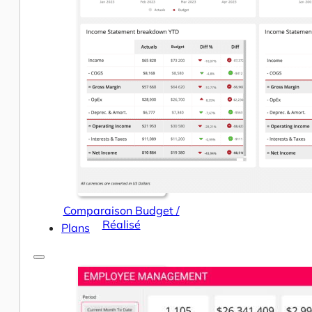
Help Center & Documentation
Nos services
Business Intelligence
Analyse Statistique & ML
Comparaison Budget /
Réalisé
Plans