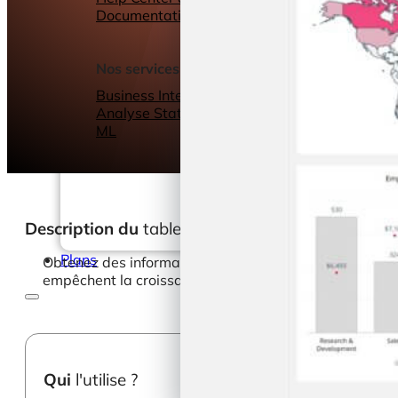
Documentation
Webinars
eBooks
Notre blog
Nos services
Business Intelligence
Analyse Statistique &
ML
Description du
tableau de bord
Plans
Obtenez des informations plus approfondies sur la sati
empêchent la croissance, d’optimiser l’expérience des e
Qui
l'utilise ?