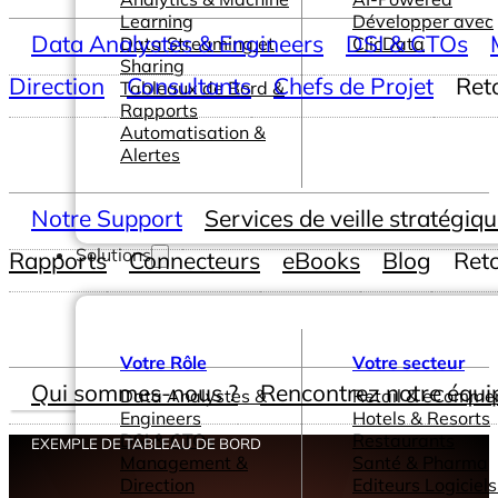
Learning
Développer avec
Data Analystes & Engineers
DSI & CTOs
Data Streaming et
ClicData
Sharing
Direction
Consultants
Chefs de Projet
Ret
Tableaux de Bord &
Rapports
Automatisation &
Alertes
Notre Support
Services de veille stratégiq
Solutions
Rapports
Connecteurs
eBooks
Blog
Ret
Votre Rôle
Votre secteur
Qui sommes-nous ?
Rencontrez notre équi
Data Analystes &
Retail & eComme
Engineers
Hotels & Resorts
DSI & CTOs
Restaurants
EXEMPLE DE TABLEAU DE BORD
Management &
Santé & Pharma
Direction
Editeurs Logiciels