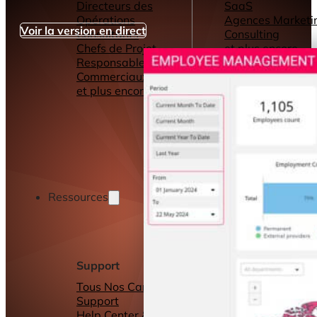
Directeurs des
SaaS
Opérations
Agences Marketi
Voir la version en direct
Consultants
Consulting
Chefs de Projet
et plus encore...
Responsables
Commerciaux
et plus encore...
Ressources
Support
Autres ressource
Tous Nos Canaux de
Tableaux de bord
Support
Rapports
Help Center &
Connecteurs