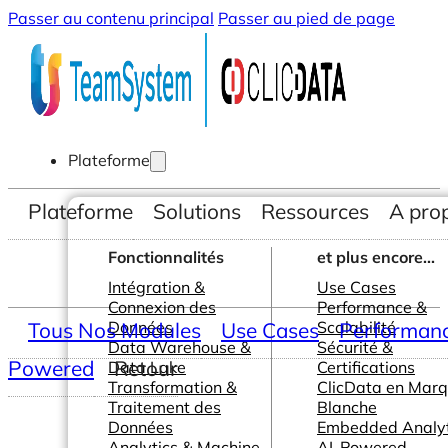
Passer au contenu principal
Passer au pied de page
Plateforme
Plateforme
Solutions
Ressources
A pro
Fonctionnalités
et plus encore...
Intégration &
Use Cases
Connexion des
Performance &
Tous Nos Modules
Données
Use Cases
Scalabilité
Performance
Data Warehouse &
Sécurité &
Powered
Retour
Data Lake
Certifications
Transformation &
ClicData en Mar
Traitement des
Blanche
Données
Embedded Analyt
Analytics & Machine
AI-Powered