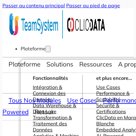
Passer au contenu principal
Passer au pied de page
Plateforme
Plateforme
Solutions
Ressources
A pro
Fonctionnalités
et plus encore...
Intégration &
Use Cases
Connexion des
Performance &
Tous Nos Modules
Données
Use Cases
Scalabilité
Performance
Data Warehouse &
Sécurité &
Powered
Retour
Data Lake
Certifications
Transformation &
ClicData en Mar
Traitement des
Blanche
Données
Embedded Analyt
Analytics & Machine
AI-Powered