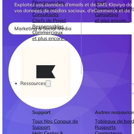
Directeurs des
SaaS
Exploitez vos données d’emails et de SMS Klaviyo da
Opérations
Agences Marketi
vos données de médias sociaux, d’eCommerce et de 
Consultants
Consulting
Chefs de Projet
et plus encore...
Responsables
Marketing & Social Media
Commerciaux
et plus encore...
Ressources
Support
Autres ressource
Tous Nos Canaux de
Tableaux de bord
Support
Rapports
Help Center &
Connecteurs