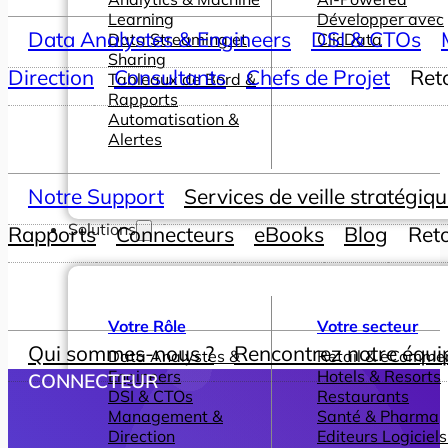
Learning
Développer avec
Data Analystes & Engineers
DSI & CTOs
Data Streaming et
ClicData
Sharing
Direction
Consultants
Chefs de Projet
Ret
Tableaux de Bord &
Rapports
Automatisation &
Alertes
Notre Support
Services de veille stratégiq
Solutions
Rapports
Connecteurs
eBooks
Blog
Ret
Votre Rôle
Votre secteur
Qui sommes-nous ?
Rencontrez notre équi
Data Analystes &
Retail & eComme
Engineers
Hotels & Resorts
CONNECTEUR
DSI & CTOs
Restaurants
Management &
Santé & Pharma
Direction
Editeurs Logiciels