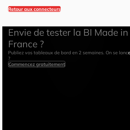
Retour aux connecteurs
Envie de tester la BI Made in
France ?
Publiez vos tableaux de bord en 2 semaines. On se lanc
?
Commencez gratuitement