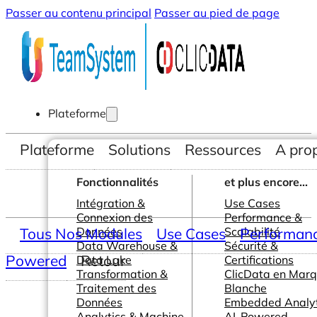
Passer au contenu principal
Passer au pied de page
Plateforme
Plateforme
Solutions
Ressources
A pro
Fonctionnalités
et plus encore...
Intégration &
Use Cases
Connexion des
Performance &
Tous Nos Modules
Données
Use Cases
Scalabilité
Performance
Data Warehouse &
Sécurité &
Powered
Retour
Data Lake
Certifications
Transformation &
ClicData en Mar
Traitement des
Blanche
Données
Embedded Analyt
Analytics & Machine
AI-Powered