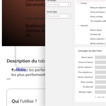
Documentation
Webinars
eBooks
Notre blog
Nos services
Business Intelligence
Analyse Statistique &
ML
Description du
tableau de bord
Plans
Contrôlez les performances de vos e-mails marketing 
les plus performantes et celles qui doivent être optimi
Qui
l'utilise ?