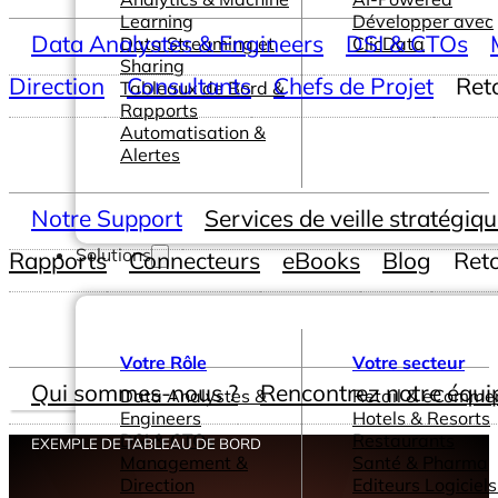
Learning
Développer avec
Data Analystes & Engineers
DSI & CTOs
Data Streaming et
ClicData
Sharing
Direction
Consultants
Chefs de Projet
Ret
Tableaux de Bord &
Rapports
Automatisation &
Alertes
Notre Support
Services de veille stratégiq
Solutions
Rapports
Connecteurs
eBooks
Blog
Ret
Votre Rôle
Votre secteur
Qui sommes-nous ?
Rencontrez notre équi
Data Analystes &
Retail & eComme
Engineers
Hotels & Resorts
DSI & CTOs
Restaurants
EXEMPLE DE TABLEAU DE BORD
Management &
Santé & Pharma
Direction
Editeurs Logiciels