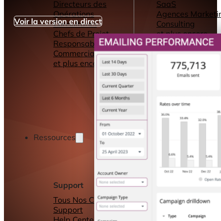
Directeurs des
SaaS
Opérations
Agences Marketi
Voir la version en direct
Consultants
Consulting
Chefs de Projet
et plus encore...
Responsables
Commerciaux
et plus encore...
Ressources
Support
Autres ressource
Tous Nos Canaux de
Tableaux de bord
Support
Rapports
Help Center &
Connecteurs