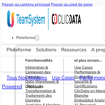
Passer au contenu principal
Passer au pied de page
Plateforme
Plateforme
Solutions
Ressources
A pro
Fonctionnalités
et plus encore...
Intégration &
Use Cases
Connexion des
Performance &
Tous Nos Modules
Données
Use Cases
Scalabilité
Performance
Data Warehouse &
Sécurité &
Powered
Retour
Data Lake
Certifications
Transformation &
ClicData en Mar
Traitement des
Blanche
Données
Embedded Analyt
Analytics & Machine
AI-Powered