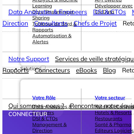
Learning
Développer avec
Data Analystes & Engineers
DSI & CTOs
Data Streaming et
ClicData
Sharing
Direction
Consultants
Chefs de Projet
Ret
Tableaux de Bord &
Rapports
Automatisation &
Alertes
Notre Support
Services de veille stratégiq
Solutions
Rapports
Connecteurs
eBooks
Blog
Ret
Votre Rôle
Votre secteur
Qui sommes-nous ?
Rencontrez notre équi
Data Analystes &
Retail & eComme
Engineers
Hotels & Resorts
CONNECTEUR
DSI & CTOs
Restaurants
Management &
Santé & Pharma
Direction
Editeurs Logiciels