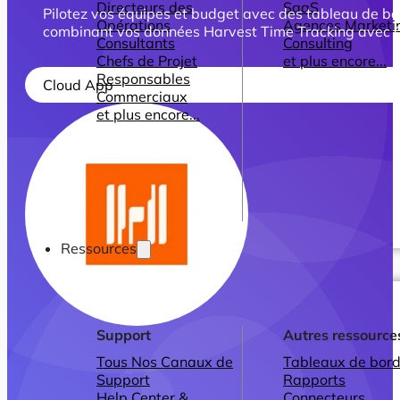
Directeurs des
SaaS
Pilotez vos équipes et budget avec des tableau de bo
Opérations
Agences Marketi
combinant vos données Harvest Time Tracking avec C
Consultants
Consulting
Chefs de Projet
et plus encore...
Responsables
Cloud App
Commerciaux
et plus encore...
Ressources
Support
Autres ressource
Tous Nos Canaux de
Tableaux de bord
Support
Rapports
Help Center &
Connecteurs