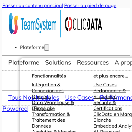
Passer au contenu principal
Passer au pied de page
Plateforme
Plateforme
Solutions
Ressources
A pro
Fonctionnalités
et plus encore...
Intégration &
Use Cases
Connexion des
Performance &
Tous Nos Modules
Données
Use Cases
Scalabilité
Performance
Data Warehouse &
Sécurité &
Powered
Retour
Data Lake
Certifications
Transformation &
ClicData en Mar
Traitement des
Blanche
Données
Embedded Analyt
Analytics & Machine
AI-Powered