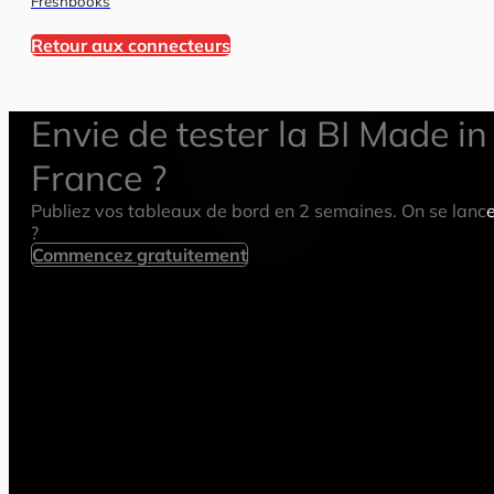
Freshbooks
Retour aux connecteurs
Envie de tester la BI Made in
France ?
Publiez vos tableaux de bord en 2 semaines. On se lanc
?
Commencez gratuitement