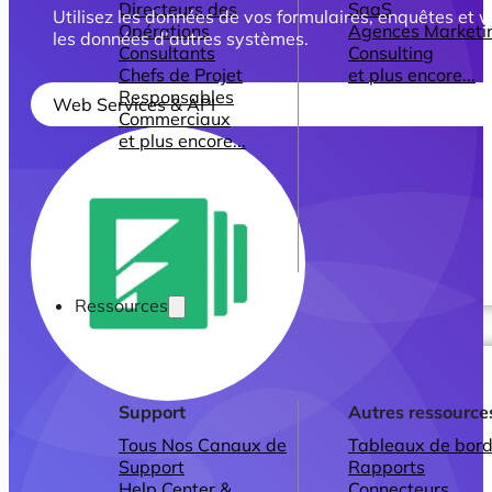
Directeurs des
SaaS
Utilisez les données de vos formulaires, enquêtes et
Opérations
Agences Marketi
les données d’autres systèmes.
Consultants
Consulting
Chefs de Projet
et plus encore...
Responsables
Web Services & API
Commerciaux
et plus encore...
Ressources
Support
Autres ressource
Tous Nos Canaux de
Tableaux de bord
Support
Rapports
Help Center &
Connecteurs