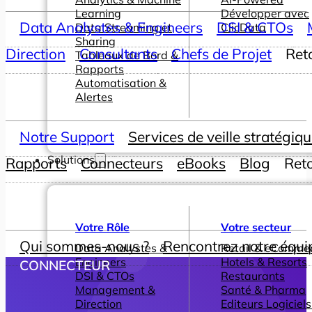
Learning
Développer avec
Data Analystes & Engineers
DSI & CTOs
Data Streaming et
ClicData
Sharing
Direction
Consultants
Chefs de Projet
Ret
Tableaux de Bord &
Rapports
Automatisation &
Alertes
Notre Support
Services de veille stratégiq
Solutions
Rapports
Connecteurs
eBooks
Blog
Ret
Votre Rôle
Votre secteur
Qui sommes-nous ?
Rencontrez notre équi
Data Analystes &
Retail & eComme
Engineers
Hotels & Resorts
CONNECTEUR
DSI & CTOs
Restaurants
Management &
Santé & Pharma
Direction
Editeurs Logiciels