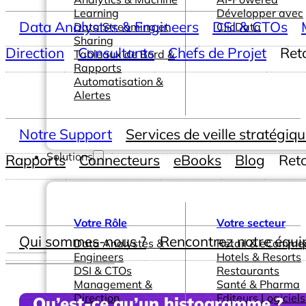
Learning
Développer avec
Data Analystes & Engineers
DSI & CTOs
Data Streaming et
ClicData
Sharing
Direction
Consultants
Chefs de Projet
Ret
Tableaux de Bord &
Rapports
Automatisation &
Alertes
Notre Support
Services de veille stratégiq
Solutions
Rapports
Connecteurs
eBooks
Blog
Ret
Votre Rôle
Votre secteur
Qui sommes-nous ?
Rencontrez notre équi
Data Analystes &
Retail & eComme
Engineers
Hotels & Resorts
DSI & CTOs
Restaurants
Management &
Santé & Pharma
Direction
Editeurs Logiciels
Qu’est-ce qu’un histogramme ?