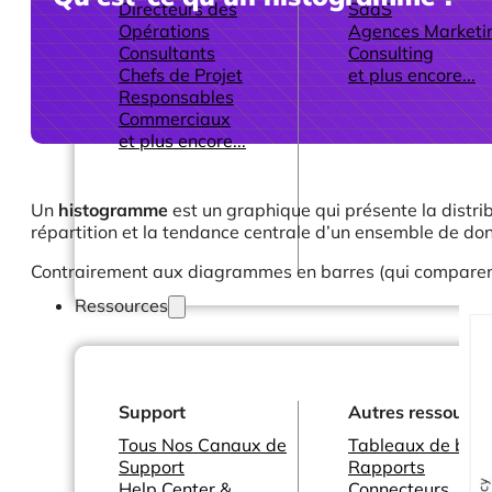
Directeurs des
SaaS
Opérations
Agences Marketi
Consultants
Consulting
Chefs de Projet
et plus encore...
Responsables
Commerciaux
et plus encore...
Un
histogramme
est un graphique qui présente la distrib
répartition et la tendance centrale d’un ensemble de do
Contrairement aux diagrammes en barres (qui comparent d
Ressources
Support
Autres ressource
Tous Nos Canaux de
Tableaux de bord
Support
Rapports
Help Center &
Connecteurs