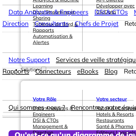
Learning
Développer avec
Data Analystes & Engineers
DSI & CTOs
Data Streaming et
ClicData
Sharing
Direction
Consultants
Chefs de Projet
Ret
Tableaux de Bord &
Rapports
Automatisation &
Alertes
Notre Support
Services de veille stratégiq
Solutions
Rapports
Connecteurs
eBooks
Blog
Ret
Votre Rôle
Votre secteur
Qui sommes-nous ?
Rencontrez notre équi
Data Analystes &
Retail & eComme
Engineers
Hotels & Resorts
DSI & CTOs
Restaurants
Management &
Santé & Pharma
Direction
Editeurs Logiciels
Qu’est-ce qu’un diagramme de ja