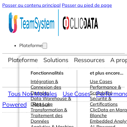
Passer au contenu principal
Passer au pied de page
Plateforme
Plateforme
Solutions
Ressources
A pro
Fonctionnalités
et plus encore...
Intégration &
Use Cases
Connexion des
Performance &
Tous Nos Modules
Données
Use Cases
Scalabilité
Performance
Data Warehouse &
Sécurité &
Powered
Retour
Data Lake
Certifications
Transformation &
ClicData en Mar
Traitement des
Blanche
Données
Embedded Analyt
Analytics & Machine
AI-Powered