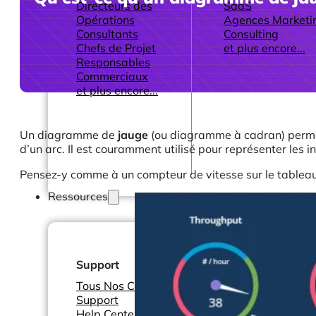
Directeurs des
SaaS
Opérations
Agences Marketi
Consultants
Consulting
Chefs de Projet
et plus encore...
Responsables
Commerciaux
et plus encore...
Un diagramme de
jauge
(ou diagramme à cadran) permet 
d’un arc. Il est couramment utilisé pour représenter les
Pensez-y comme à un compteur de vitesse sur le tableau 
Ressources
Support
Autres ressource
Tous Nos Canaux de
Tableaux de bord
Support
Rapports
Help Center &
Connecteurs