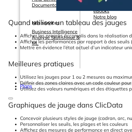
Documentation
Webinars
eBooks
Notre blog
Quand utiliser un tableau des jauges
Nos services
Business Intelligence
Afficher les progrès accomplis dans la réalisation d
Analyse Statistique &
Afficher les performances par rapport à des seuils
ML
Mettre en évidence l’état actuel d’un indicateur un
Meilleures pratiques
Utilisez les jauges pour 1 ou 2 mesures au maxim
Définir des zones claires avec un code couleur pour
Plans
Utilisez des valeurs numériques et des étiquettes po
Graphiques de jauge dans ClicData
Concevoir plusieurs styles de jauge (cadran, arc, n
Personnaliser les seuils, les plages et les couleurs
Affichez des mesures de performance en direct ave