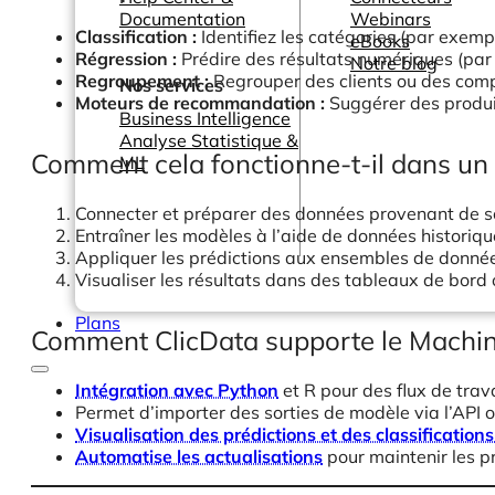
Documentation
Webinars
Classification :
Identifiez les catégories (par exem
eBooks
Régression :
Prédire des résultats numériques (par 
Notre blog
Regroupement :
Regrouper des clients ou des comp
Nos services
Moteurs de recommandation :
Suggérer des produi
Business Intelligence
Analyse Statistique &
Comment cela fonctionne-t-il dans un f
ML
Connecter et préparer des données provenant de s
Entraîner les modèles à l’aide de données historiq
Appliquer les prédictions aux ensembles de donné
Visualiser les résultats dans des tableaux de bord
Plans
Comment ClicData supporte le Machin
Intégration avec Python
et R pour des flux de trav
Permet d’importer des sorties de modèle via l’API
Visualisation des prédictions et des classification
Automatise les actualisations
pour maintenir les pr