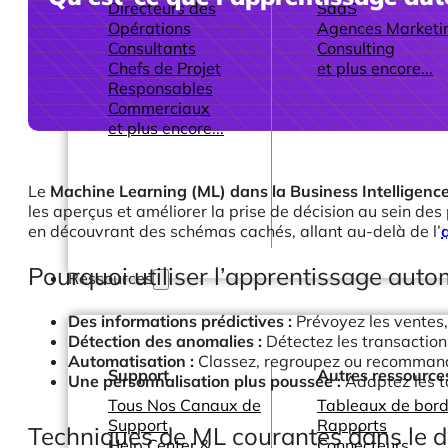
Directeurs des
SaaS
Opérations
Agences Marketi
Consultants
Consulting
Chefs de Projet
et plus encore...
Responsables
Commerciaux
et plus encore...
Le
Machine Learning (ML) dans la Business Intelligence
les aperçus et améliorer la prise de décision au sein des 
en découvrant des schémas cachés, allant au-delà de l’
Pourquoi utiliser l’apprentissage auto
Ressources
Des informations prédictives :
Prévoyez les ventes
Détection des anomalies :
Détectez les transaction
Automatisation :
Classez, regroupez ou recomman
Support
Autres ressource
Une personnalisation plus poussée :
Adaptez les t
Tous Nos Canaux de
Tableaux de bord
Support
Rapports
Techniques de ML courantes dans le d
Help Center &
Connecteurs