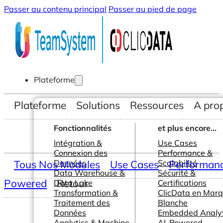
Passer au contenu principal
Passer au pied de page
Plateforme
Plateforme
Solutions
Ressources
A pro
Fonctionnalités
et plus encore...
Intégration &
Use Cases
Connexion des
Performance &
Tous Nos Modules
Données
Use Cases
Scalabilité
Performance
Data Warehouse &
Sécurité &
Powered
Retour
Data Lake
Certifications
Transformation &
ClicData en Mar
Traitement des
Blanche
Données
Embedded Analyt
Analytics & Machine
AI-Powered