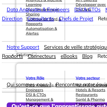
Learning
Développer avec
Data Analystes & Engineers
DSI & CTOs
Data Streaming et
ClicData
Sharing
Direction
Consultants
Chefs de Projet
Ret
Tableaux de Bord &
Rapports
Automatisation &
Alertes
Notre Support
Services de veille stratégiq
Solutions
Rapports
Connecteurs
eBooks
Blog
Ret
Votre Rôle
Votre secteur
Qui sommes-nous ?
Rencontrez notre équi
Data Analystes &
Retail & eComme
Engineers
Hotels & Resorts
DSI & CTOs
Restaurants
Management &
Santé & Pharma
Direction
Editeurs Logiciels
Qu’est-ce que l’apprentissage aut