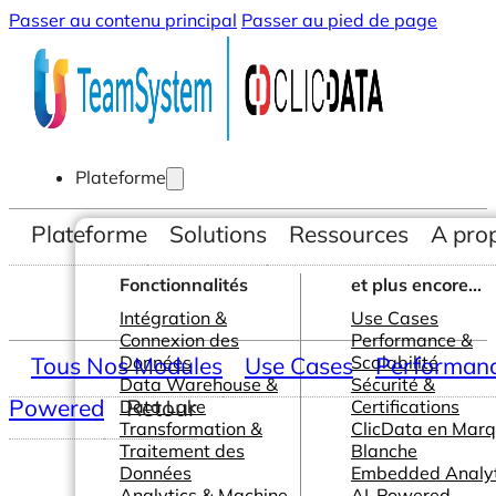
Passer au contenu principal
Passer au pied de page
Plateforme
Plateforme
Solutions
Ressources
A pro
Fonctionnalités
et plus encore...
Intégration &
Use Cases
Connexion des
Performance &
Tous Nos Modules
Données
Use Cases
Scalabilité
Performance
Data Warehouse &
Sécurité &
Powered
Retour
Data Lake
Certifications
Transformation &
ClicData en Mar
Traitement des
Blanche
Données
Embedded Analyt
Analytics & Machine
AI-Powered