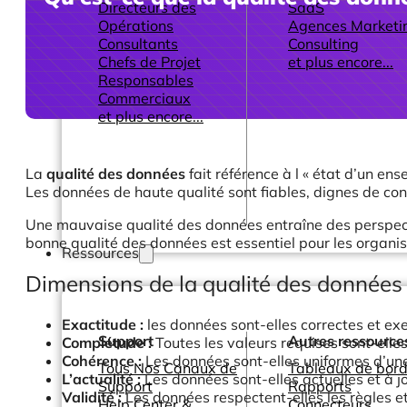
Directeurs des
SaaS
Opérations
Agences Marketi
Consultants
Consulting
Chefs de Projet
et plus encore...
Responsables
Commerciaux
et plus encore...
La
qualité des données
fait référence à l « état d’un ens
Les données de haute qualité sont fiables, dignes de conf
Une mauvaise qualité des données entraîne des perspecti
bonne qualité des données est essentiel pour les organis
Ressources
Dimensions de la qualité des données
Exactitude :
les données sont-elles correctes et ex
Support
Autres ressource
Complétude :
Toutes les valeurs requises sont-elle
Cohérence :
Les données sont-elles uniformes d’une 
Tous Nos Canaux de
Tableaux de bord
L’actualité :
Les données sont-elles actuelles et à jo
Support
Rapports
Validité :
Les données respectent-elles les règles et 
Help Center &
Connecteurs