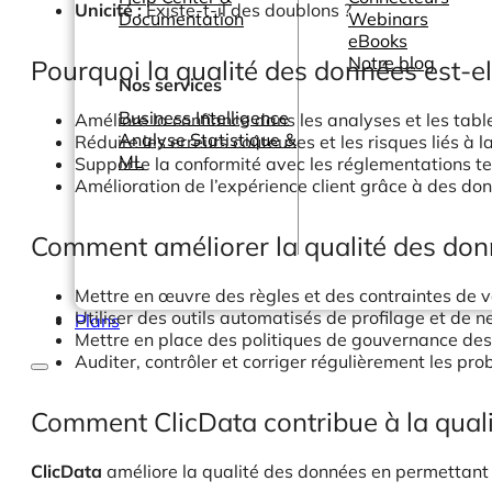
Unicité :
Existe-t-il des doublons ?
Documentation
Webinars
eBooks
Notre blog
Pourquoi la qualité des données est-el
Nos services
Business Intelligence
Améliore la confiance dans les analyses et les tab
Analyse Statistique &
Réduire les erreurs coûteuses et les risques liés à l
ML
Supporte la conformité avec les réglementations t
Amélioration de l’expérience client grâce à des do
Comment améliorer la qualité des do
Mettre en œuvre des règles et des contraintes de v
Utiliser des outils automatisés de profilage et de
Plans
Mettre en place des politiques de gouvernance des 
Auditer, contrôler et corriger régulièrement les pr
Comment ClicData contribue à la qual
ClicData
améliore la qualité des données en permettant a