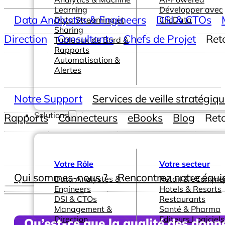
Learning
Développer avec
Data Analystes & Engineers
DSI & CTOs
Data Streaming et
ClicData
Sharing
Direction
Consultants
Chefs de Projet
Ret
Tableaux de Bord &
Rapports
Automatisation &
Alertes
Notre Support
Services de veille stratégiq
Solutions
Rapports
Connecteurs
eBooks
Blog
Ret
Votre Rôle
Votre secteur
Qui sommes-nous ?
Rencontrez notre équi
Data Analystes &
Retail & eComme
Engineers
Hotels & Resorts
DSI & CTOs
Restaurants
Management &
Santé & Pharma
Direction
Editeurs Logiciels
Qu’est-ce que la qualité des donn