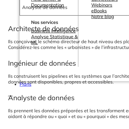
Documentation
Webinars
Analyste de données
eBooks
Notre blog
Nos services
Architecte de données
Business Intelligence
Analyse Statistique &
Ils conçoivent le schéma directeur de haut niveau des p
ML
Considérez-les comme les « urbanistes » de l’infrastruct
Ingénieur de données
Ils construisent les pipelines et les systèmes que l’archit
données sont disponibles, propres et accessibles.
Plans
Analyste de données
Ils prennent les données préparées et les transforment e
aidant à répondre au « quoi » et au « pourquoi » des me