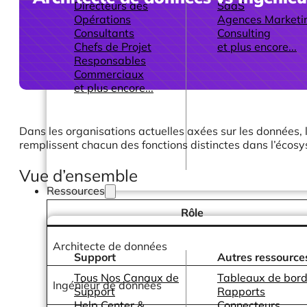
Directeurs des
SaaS
Opérations
Agences Marketi
Consultants
Consulting
Chefs de Projet
et plus encore...
Responsables
Commerciaux
et plus encore...
Dans les organisations actuelles axées sur les données, l
remplissent chacun des fonctions distinctes dans l’écos
Vue d’ensemble
Ressources
Rôle
Architecte de données
Support
Autres ressource
Tous Nos Canaux de
Tableaux de bord
Ingénieur de données
Support
Rapports
Help Center &
Connecteurs