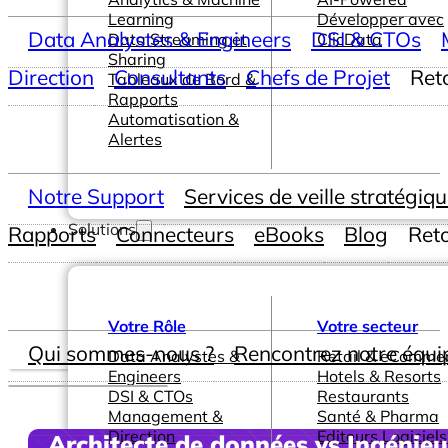
Learning
Développer avec
Data Analystes & Engineers
DSI & CTOs
Data Streaming et
ClicData
Sharing
Direction
Consultants
Chefs de Projet
Ret
Tableaux de Bord &
Rapports
Automatisation &
Alertes
Notre Support
Services de veille stratégiq
Solutions
Rapports
Connecteurs
eBooks
Blog
Ret
Votre Rôle
Votre secteur
Qui sommes-nous ?
Rencontrez notre équi
Data Analystes &
Retail & eComme
Engineers
Hotels & Resorts
DSI & CTOs
Restaurants
Management &
Santé & Pharma
Direction
Editeurs Logiciels
Architecte de données vs Ingénie