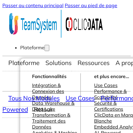
Passer au contenu principal
Passer au pied de page
Plateforme
Plateforme
Solutions
Ressources
A pro
Fonctionnalités
et plus encore...
Intégration &
Use Cases
Connexion des
Performance &
Tous Nos Modules
Données
Use Cases
Scalabilité
Performance
Data Warehouse &
Sécurité &
Powered
Retour
Data Lake
Certifications
Transformation &
ClicData en Mar
Traitement des
Blanche
Données
Embedded Analyt
Analytics & Machine
AI-Powered