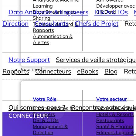
Learning
Développer avec
Data Analystes & Engineers
DSI & CTOs
Data Streaming et
ClicData
Sharing
Direction
Consultants
Chefs de Projet
Ret
Tableaux de Bord &
Rapports
Automatisation &
Alertes
Notre Support
Services de veille stratégiq
Solutions
Rapports
Connecteurs
eBooks
Blog
Ret
Votre Rôle
Votre secteur
Qui sommes-nous ?
Rencontrez notre équi
Data Analystes &
Retail & eComme
Engineers
Hotels & Resorts
CONNECTEUR
DSI & CTOs
Restaurants
Management &
Santé & Pharma
Direction
Editeurs Logiciels