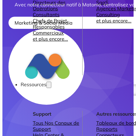
Directeurs des
SaaS
Avec notre connecteur natif à Matomo, centralisez vo
Opérations
Agences Marketi
Consultants
Consulting
Chefs de Projet
et plus encore...
Marketing & Social Media
Responsables
Commerciaux
et plus encore...
Ressources
Support
Autres ressource
Tous Nos Canaux de
Tableaux de bord
Support
Rapports
Help Center &
Connecteurs