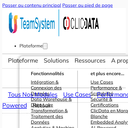
Passer au contenu principal
Passer au pied de page
Plateforme
Plateforme
Solutions
Ressources
A pro
Fonctionnalités
et plus encore...
Intégration &
Use Cases
Connexion des
Performance &
Tous Nos Modules
Données
Use Cases
Scalabilité
Performance
Data Warehouse &
Sécurité &
Powered
Retour
Data Lake
Certifications
Transformation &
ClicData en Mar
Traitement des
Blanche
Données
Embedded Analyt
Analytics & Machine
AI-Powered