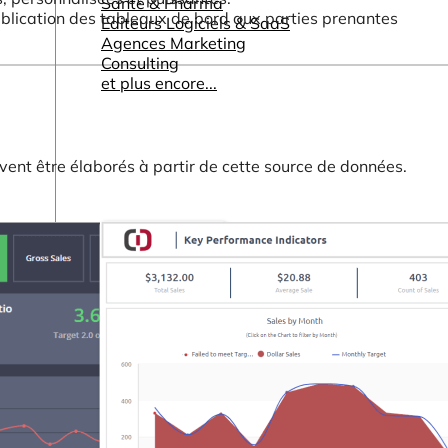
Santé & Pharma
ublication des tableaux de bord aux parties prenantes
Editeurs Logiciels & SaaS
Agences Marketing
Consulting
et plus encore...
ent être élaborés à partir de cette source de données.
Autres ressources
Tableaux de bord & Rapports