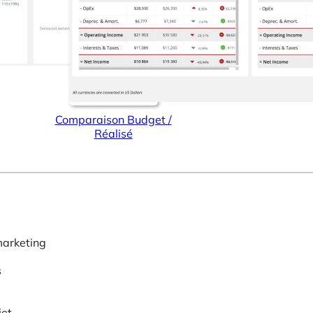
Comparaison Budget /
Réalisé
marketing
s
jet