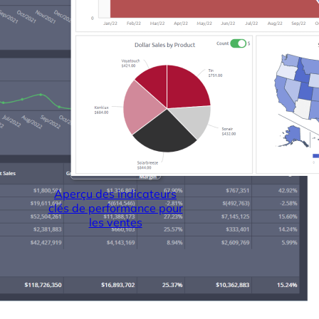
Connecteurs
Webinars
eBooks
Notre blog
Aperçu des indicateurs
clés de performance pour
les ventes