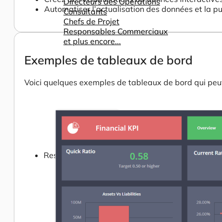
Directeurs des Opérations
Automatiser l’actualisation des données et la p
Consultants
Chefs de Projet
Responsables Commerciaux
et plus encore...
Exemples de tableaux de bord
Voici quelques exemples de tableaux de bord qui peuv
Ressources
Support
Tous Nos Canaux de Support