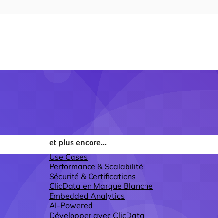
et plus encore...
Use Cases
Performance & Scalabilité
Sécurité & Certifications
ClicData en Marque Blanche
Embedded Analytics
AI-Powered
Développer avec ClicData