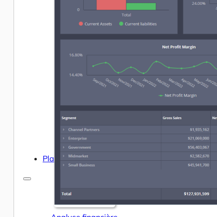
Help Center & Documentation
Nos services
Business Intelligence
Analyse Statistique & ML
Plans
Analyse financière