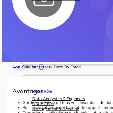
Solutions
Accueil
>
Connectors
>
Data By Email
Avantages
Votre Rôle
Data Analystes & Engineers
Gardez une trace de tous vos ensembles de donn
DSI & CTOs
Passer de tableaux de bord et de rapports man
Management & Direction
Créez des visualisations de données interactives